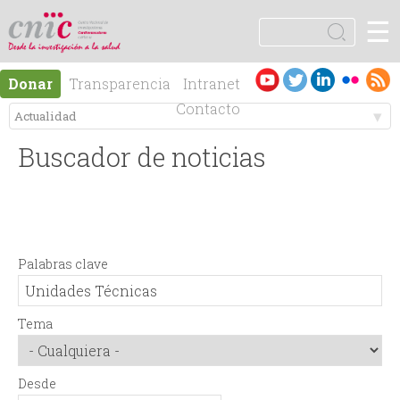
Jump to navigation
☰
logotipo
B
u
F
s
Es
En
Donar
Transparencia
Intranet
c
o
pa
gli
Contacto
a
ño
sh
r
M
r
l
Buscador de noticias
e
m
n
u
Palabras clave
ú
l
p
a
Tema
r
r
Desde