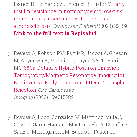
i
i
Ibanez B, Fernandez-Jimenez R, Fuster V.
Early
insulin resistance in normoglycemic low-risk
n
o
individuals is associated with subclinical
atherosclerosis
Cardiovasc Diabetol
(2023) 22:350
c
d
Link to the full text in Repisalud
i
e
Devesa A, Robson PM, Pyzik R, Jacobi A, Ghesani
p
b
M, Anyanwu A, Mancini D, Fayad ZA, Trivieri
MG.
68Ga-Dotatate Hybrid Positron Emission
a
ú
Tomography/Magnetic Resonance Imaging for
Noninvasive Early Detection of Heart Transplant
l
s
Rejection
Circ Cardiovasc
Imaging
(2023) 16:e015282
q
Devesa A, Lobo-González M, Martínez-Milla J,
u
Oliva B, García-Lunar I, Mastrangelo A, España S,
Sanz J, Mendiguren JM, Bueno H, Fuster JJ,
e