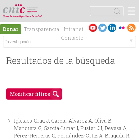
Jump to navigation
☰
logotipo
B
u
F
s
Es
En
Donar
Transparencia
Intranet
c
o
pa
gli
Contacto
a
ño
sh
r
M
r
l
Resultados de la búsqueda
e
m
n
u
ú
Modificar filtros
l
p
a
Iglesies-Grau J, Garcia-Alvarez A, Oliva B,
r
r
Mendieta G, García-Lunar I, Fuster JJ, Devesa A,
Pérez-Herreras C, Fernández-Ortiz A, Brugada R,