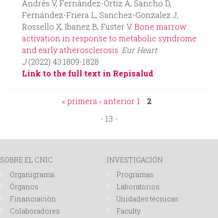
Andrés V, Fernández-Ortiz A, Sancho D,
Fernández-Friera L, Sanchez-Gonzalez J,
d
Rossello X, Ibanez B, Fuster V.
Bone marrow
activation in response to metabolic syndrome
a
and early atherosclerosis.
Eur Heart
J
(2022) 43:1809-1828
Link to the full text in Repisalud
« primera
‹ anterior
1
2
P
- 13 -
á
g
SOBRE EL CNIC
INVESTIGACIÓN
Organigrama
Programas
i
Órganos
Laboratorios
Financiación
Unidades técnicas
n
Colaboradores
Faculty