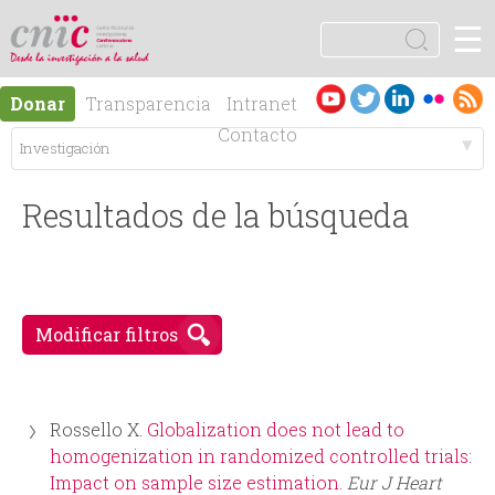
Jump to navigation
☰
logotipo
B
u
F
s
Es
En
Donar
Transparencia
Intranet
c
o
pa
gli
Contacto
a
ño
sh
r
M
r
l
Resultados de la búsqueda
e
m
n
u
ú
Modificar filtros
l
p
a
Rossello X.
Globalization does not lead to
r
r
homogenization in randomized controlled trials:
Impact on sample size estimation.
Eur J Heart