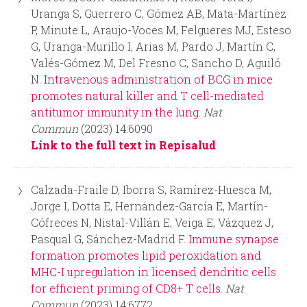
Uranga S, Guerrero C, Gómez AB, Mata-Martínez
P, Minute L, Araujo-Voces M, Felgueres MJ, Esteso
G, Uranga-Murillo I, Arias M, Pardo J, Martín C,
Valés-Gómez M, Del Fresno C, Sancho D, Aguiló
N.
Intravenous administration of BCG in mice
promotes natural killer and T cell-mediated
antitumor immunity in the lung.
Nat
Commun
(2023) 14:6090
Link to the full text in Repisalud
Calzada-Fraile D, Iborra S, Ramírez-Huesca M,
Jorge I, Dotta E, Hernández-García E, Martín-
Cófreces N, Nistal-Villán E, Veiga E, Vázquez J,
Pasqual G, Sánchez-Madrid F.
Immune synapse
formation promotes lipid peroxidation and
MHC-I upregulation in licensed dendritic cells
for efficient priming of CD8+ T cells.
Nat
Commun
(2023) 14:6772