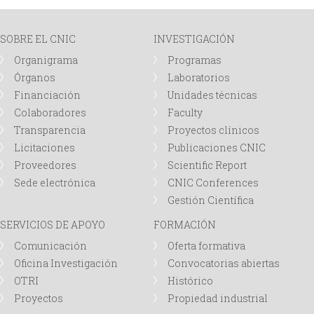
g
SOBRE EL CNIC
INVESTIGACIÓN
i
Organigrama
Programas
Órganos
Laboratorios
n
Financiación
Unidades técnicas
Colaboradores
Faculty
a
Transparencia
Proyectos clínicos
Licitaciones
Publicaciones CNIC
s
Proveedores
Scientific Report
Sede electrónica
CNIC Conferences
Gestión Científica
SERVICIOS DE APOYO
FORMACIÓN
Comunicación
Oferta formativa
Oficina Investigación
Convocatorias abiertas
OTRI
Histórico
Proyectos
Propiedad industrial