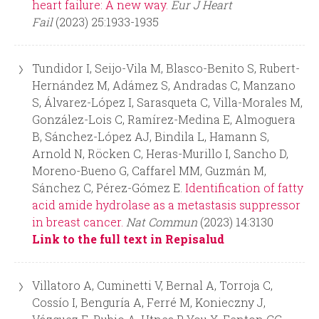
heart failure: A new way.
Eur J Heart
Fail
(2023) 25:1933-1935
d
a
Tundidor I, Seijo-Vila M, Blasco-Benito S, Rubert-
Hernández M, Adámez S, Andradas C, Manzano
S, Álvarez-López I, Sarasqueta C, Villa-Morales M,
González-Lois C, Ramírez-Medina E, Almoguera
B, Sánchez-López AJ, Bindila L, Hamann S,
Arnold N, Röcken C, Heras-Murillo I, Sancho D,
Moreno-Bueno G, Caffarel MM, Guzmán M,
Sánchez C, Pérez-Gómez E.
Identification of fatty
acid amide hydrolase as a metastasis suppressor
in breast cancer.
Nat Commun
(2023) 14:3130
Link to the full text in Repisalud
Villatoro A, Cuminetti V, Bernal A, Torroja C,
Cossío I, Benguría A, Ferré M, Konieczny J,