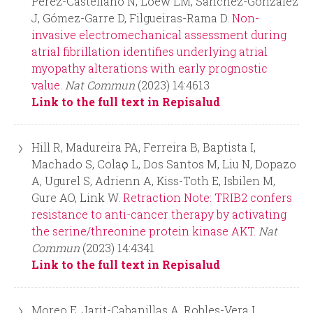
Pérez-Castellano N, Loew LM, Sánchez-González
J, Gómez-Garre D, Filgueiras-Rama D.
Non-
invasive electromechanical assessment during
atrial fibrillation identifies underlying atrial
myopathy alterations with early prognostic
value.
Nat Commun
(2023) 14:4613
Link to the full text in Repisalud
Hill R, Madureira PA, Ferreira B, Baptista I,
Machado S, Colaҫo L, Dos Santos M, Liu N, Dopazo
A, Ugurel S, Adrienn A, Kiss-Toth E, Isbilen M,
Gure AO, Link W.
Retraction Note: TRIB2 confers
resistance to anti-cancer therapy by activating
the serine/threonine protein kinase AKT.
Nat
Commun
(2023) 14:4341
Link to the full text in Repisalud
Moreo E, Jarit-Cabanillas A, Robles-Vera I,