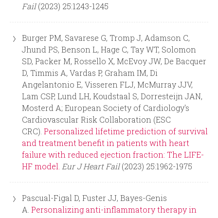
i
i
Fail
(2023) 25:1243-1245
n
o
Burger PM, Savarese G, Tromp J, Adamson C,
c
d
Jhund PS, Benson L, Hage C, Tay WT, Solomon
SD, Packer M, Rossello X, McEvoy JW, De Bacquer
i
e
D, Timmis A, Vardas P, Graham IM, Di
Angelantonio E, Visseren FLJ, McMurray JJV,
p
b
Lam CSP, Lund LH, Koudstaal S, Dorresteijn JAN,
Mosterd A; European Society of Cardiology's
a
ú
Cardiovascular Risk Collaboration (ESC
CRC).
Personalized lifetime prediction of survival
l
s
and treatment benefit in patients with heart
failure with reduced ejection fraction: The LIFE-
q
HF model.
Eur J Heart Fail
(2023) 25:1962-1975
u
Pascual-Figal D, Fuster JJ, Bayes-Genis
A.
Personalizing anti-inflammatory therapy in
e