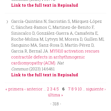
Link to the full text in Repisalud
García-Quintáns N, Sacristán S, Márquez-López
C, Sánchez-Ramos C, Martinez-de-Benito F,
Siniscalco D, González-Guerra A, Camafeita E,
Roche-Molina M, Lytvyn M, Morera D, Guillen MI,
Sanguino MA, Sanz-Rosa D, Martín-Pérez D,
Garcia R, Bernal JA.
MYH10 activation rescues
contractile defects in arrhythmogenic
cardiomyopathy (ACM).
Nat
Commun
(2023) 14:6461
Link to the full text in Repisalud
« primera
‹ anterior
…
2
3
4
5
6
7
8
9
10
…
siguiente ›
P
última »
- 318 -
á