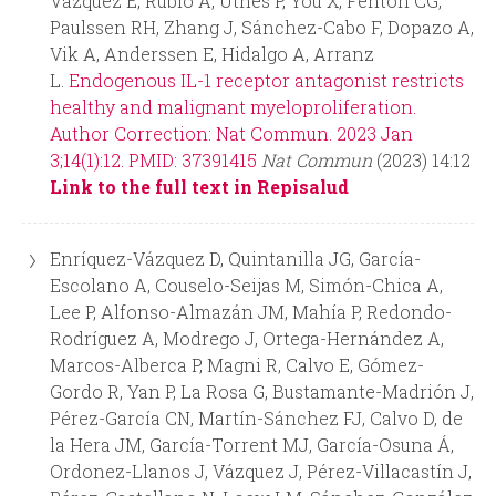
Vázquez E, Rubio A, Utnes P, You X, Fenton CG,
Paulssen RH, Zhang J, Sánchez-Cabo F, Dopazo A,
Vik A, Anderssen E, Hidalgo A, Arranz
L.
Endogenous IL-1 receptor antagonist restricts
healthy and malignant myeloproliferation.
Author Correction: Nat Commun. 2023 Jan
3;14(1):12. PMID: 37391415
Nat Commun
(2023) 14:12
Link to the full text in Repisalud
Enríquez-Vázquez D, Quintanilla JG, García-
Escolano A, Couselo-Seijas M, Simón-Chica A,
Lee P, Alfonso-Almazán JM, Mahía P, Redondo-
Rodríguez A, Modrego J, Ortega-Hernández A,
Marcos-Alberca P, Magni R, Calvo E, Gómez-
Gordo R, Yan P, La Rosa G, Bustamante-Madrión J,
Pérez-García CN, Martín-Sánchez FJ, Calvo D, de
la Hera JM, García-Torrent MJ, García-Osuna Á,
Ordonez-Llanos J, Vázquez J, Pérez-Villacastín J,