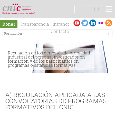
Jump to navigation
☰
logotipo
B
u
F
s
Es
En
Donar
Transparencia
Intranet
c
o
pa
gli
Contacto
a
ño
sh
r
M
r
l
e
Regulación de los derechos de propiedad
m
industrial del personal investigador en
formación y de los participantes en
n
programas o estancias formativas
u
ú
l
p
a
A) REGULACIÓN APLICADA A LAS
CONVOCATORIAS DE PROGRAMAS
r
r
FORMATIVOS DEL CNIC