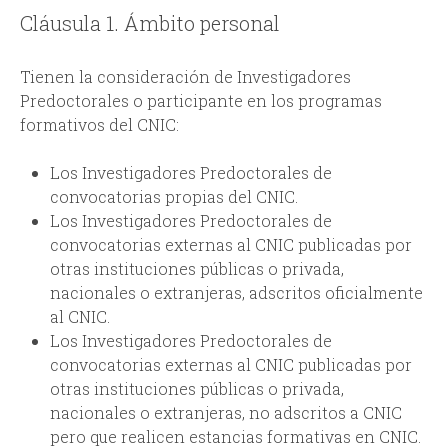
i
i
Cláusula 1. Ámbito personal
n
o
Tienen la consideración de Investigadores
c
d
Predoctorales o participante en los programas
formativos del CNIC:
i
e
Los Investigadores Predoctorales de
p
b
convocatorias propias del CNIC.
Los Investigadores Predoctorales de
a
ú
convocatorias externas al CNIC publicadas por
otras instituciones públicas o privada,
l
s
nacionales o extranjeras, adscritos oficialmente
al CNIC.
q
Los Investigadores Predoctorales de
convocatorias externas al CNIC publicadas por
u
otras instituciones públicas o privada,
nacionales o extranjeras, no adscritos a CNIC
e
pero que realicen estancias formativas en CNIC.