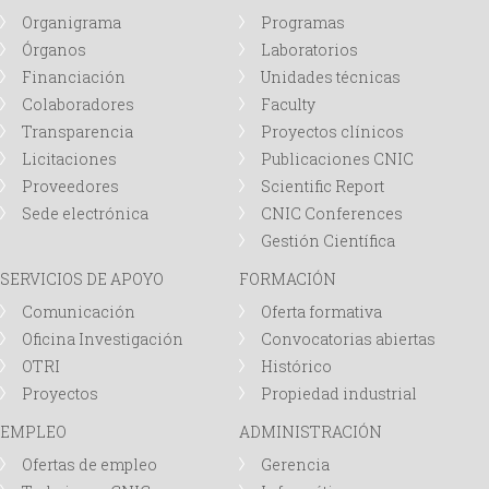
i
Organigrama
Programas
Órganos
Laboratorios
o
Financiación
Unidades técnicas
d
Colaboradores
Faculty
Transparencia
Proyectos clínicos
e
Licitaciones
Publicaciones CNIC
Proveedores
Scientific Report
b
Sede electrónica
CNIC Conferences
Gestión Científica
ú
SERVICIOS DE APOYO
FORMACIÓN
Comunicación
Oferta formativa
s
Oficina Investigación
Convocatorias abiertas
q
OTRI
Histórico
Proyectos
Propiedad industrial
u
EMPLEO
ADMINISTRACIÓN
Ofertas de empleo
Gerencia
e