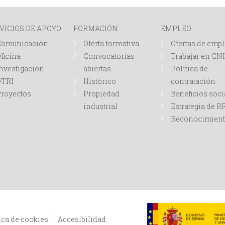
VICIOS DE APOYO
FORMACIÓN
EMPLEO
Comunicación
Oferta formativa
Ofertas de emp
ficina
Convocatorias
Trabajar en CN
nvestigación
abiertas
Política de
OTRI
Histórico
contratación
royectos
Propiedad
Beneficios soci
industrial
Estrategia de 
Reconocimien
ica de cookies
Accesibilidad