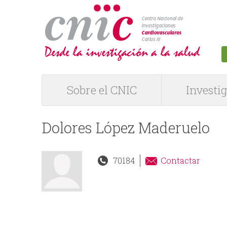
logotipo
Sobre el CNIC
Investi
M
e
Dolores López Maderuelo
n
70184
Contactar
ú
P
R