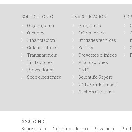
I
SOBRE EL CNIC
INVESTIGACIÓN
SER
N
Organigrama
Programas
Órganos
Laboratorios
O
C
Financiación
Unidades técnicas
I
Colaboradores
Faculty
I
Transparencia
Proyectos clínicos
P
Licitaciones
Publicaciones
P
Proveedores
CNIC
Sede electrónica
Scientific Report
A
CNIC Conferences
Gestión Científica
L
© 2016 CNIC
Sobre el sitio
Términos de uso
Privacidad
Polít