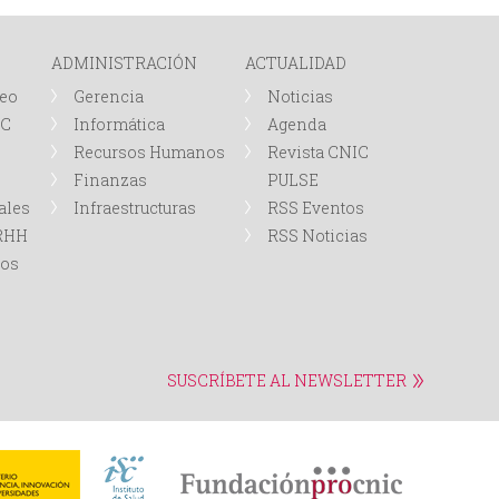
i
ADMINISTRACIÓN
ACTUALIDAD
o
leo
Gerencia
Noticias
IC
Informática
Agenda
d
Recursos Humanos
Revista CNIC
Finanzas
PULSE
e
ales
Infraestructuras
RSS Eventos
b
RRHH
RSS Noticias
tos
ú
s
SUSCRÍBETE AL NEWSLETTER
q
u