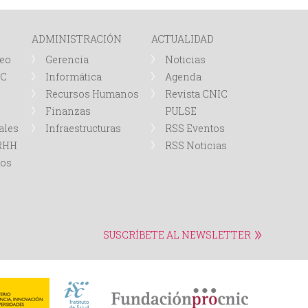
i
ADMINISTRACIÓN
ACTUALIDAD
o
leo
Gerencia
Noticias
IC
Informática
Agenda
d
Recursos Humanos
Revista CNIC
Finanzas
PULSE
e
ales
Infraestructuras
RSS Eventos
b
RRHH
RSS Noticias
tos
ú
s
SUSCRÍBETE AL NEWSLETTER
q
u