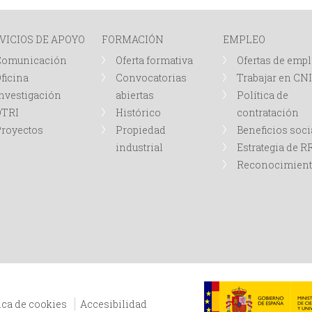
VICIOS DE APOYO
FORMACIÓN
EMPLEO
Comunicación
Oferta formativa
Ofertas de emp
ficina
Convocatorias
Trabajar en CN
nvestigación
abiertas
Política de
OTRI
Histórico
contratación
royectos
Propiedad
Beneficios soci
industrial
Estrategia de 
Reconocimien
ica de cookies
Accesibilidad