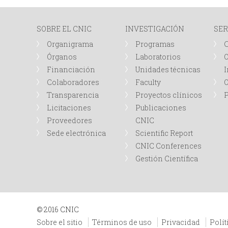
I
SOBRE EL CNIC
INVESTIGACIÓN
SER
N
Organigrama
Programas
Órganos
Laboratorios
O
C
Financiación
Unidades técnicas
I
Colaboradores
Faculty
I
Transparencia
Proyectos clínicos
P
Licitaciones
Publicaciones
P
Proveedores
CNIC
Sede electrónica
Scientific Report
A
CNIC Conferences
Gestión Científica
L
© 2016 CNIC
Sobre el sitio
Términos de uso
Privacidad
Polít