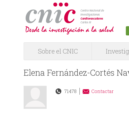
logotipo
Sobre el CNIC
Investi
M
e
Elena Fernández-Cortés Na
n
71478
Contactar
ú
P
R