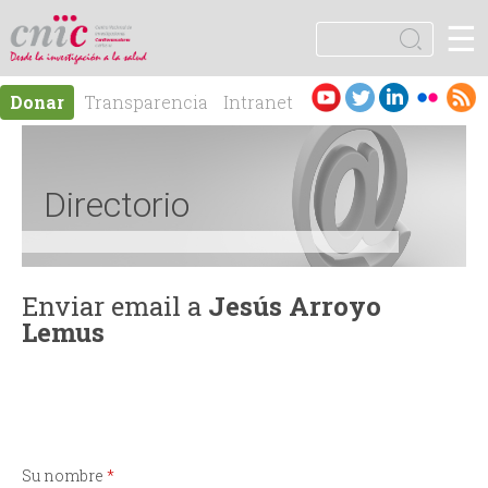
Jump to navigation
☰
logotipo
B
u
F
s
Es
En
Donar
Transparencia
Intranet
c
o
pa
gli
Contacto
a
ño
sh
r
r
l
Directorio
m
u
Enviar email a
Jesús Arroyo
Lemus
l
a
r
Su nombre
*