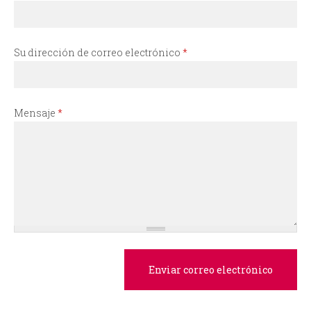
i
o
Su dirección de correo electrónico
*
d
e
Mensaje
*
b
ú
s
q
u
e