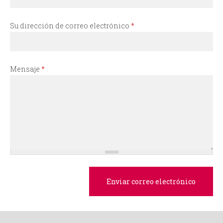
i
o
Su dirección de correo electrónico
*
d
Mensaje
*
e
b
ú
s
q
u
e