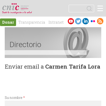
Jump to navigation
☰
logotipo
B
u
F
s
Es
En
Donar
Transparencia
Intranet
c
o
pa
gli
Contacto
a
ño
sh
r
r
l
Directorio
m
u
Enviar email a
Carmen Tarifa Lora
l
a
r
Su nombre
*