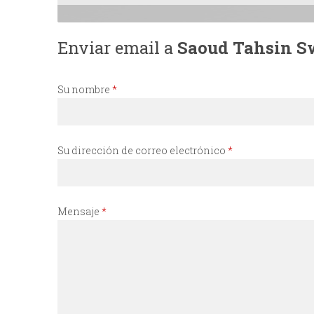
I
Enviar email a
Saoud Tahsin Sw
N
C
Su nombre
*
I
Su dirección de correo electrónico
*
P
A
Mensaje
*
L