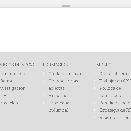
VICIOS DE APOYO
FORMACIÓN
EMPLEO
Comunicación
Oferta formativa
Ofertas de emp
ficina
Convocatorias
Trabajar en CN
nvestigación
abiertas
Política de
OTRI
Histórico
contratación
royectos
Propiedad
Beneficios soci
industrial
Estrategia de 
Reconocimien