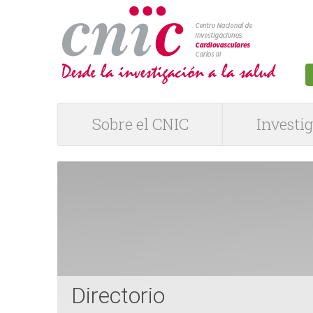
logotipo
Sobre el CNIC
Investi
M
e
n
ú
P
Directorio
R