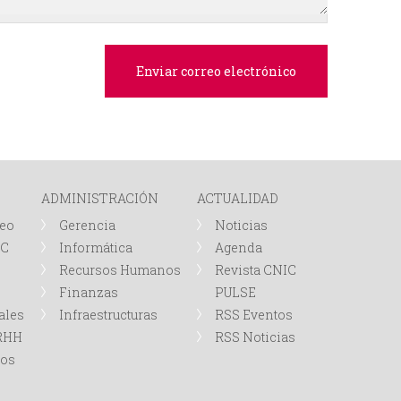
e
d
a
ADMINISTRACIÓN
ACTUALIDAD
leo
Gerencia
Noticias
IC
Informática
Agenda
Recursos Humanos
Revista CNIC
Finanzas
PULSE
ales
Infraestructuras
RSS Eventos
RRHH
RSS Noticias
tos