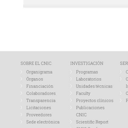
SOBRE EL CNIC
INVESTIGACIÓN
SER
Organigrama
Programas
Órganos
Laboratorios
O
Financiación
Unidades técnicas
I
Colaboradores
Faculty
Transparencia
Proyectos clínicos
P
Licitaciones
Publicaciones
Proveedores
CNIC
Sede electrónica
Scientific Report