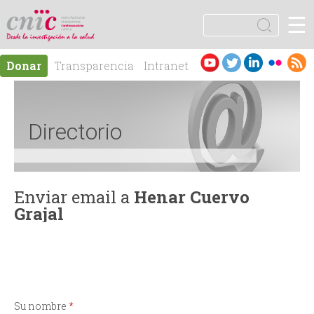
Jump to navigation
☰
logotipo
B
u
F
s
Es
En
Donar
Transparencia
Intranet
c
o
pa
gli
Contacto
a
ño
sh
r
r
l
Directorio
m
u
Enviar email a
Henar Cuervo
Grajal
l
a
r
Su nombre
*