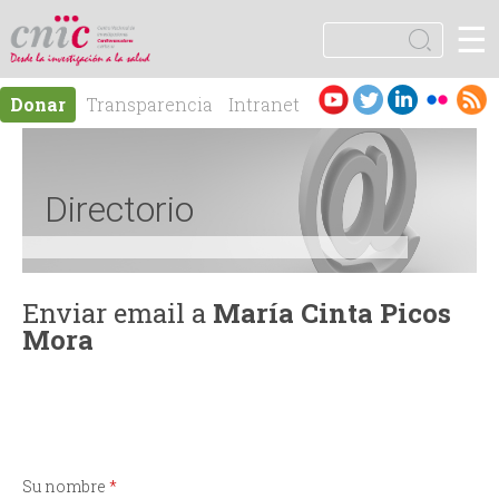
Jump to navigation
☰
logotipo
B
u
F
s
Es
En
Donar
Transparencia
Intranet
c
o
pa
gli
Contacto
a
ño
sh
r
r
l
Directorio
m
u
Enviar email a
María Cinta Picos
Mora
l
a
r
Su nombre
*