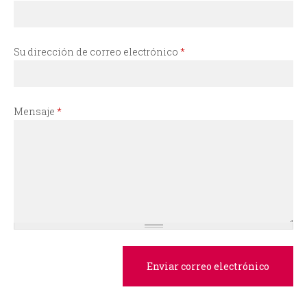
i
o
Su dirección de correo electrónico
*
d
e
Mensaje
*
b
ú
s
q
u
e