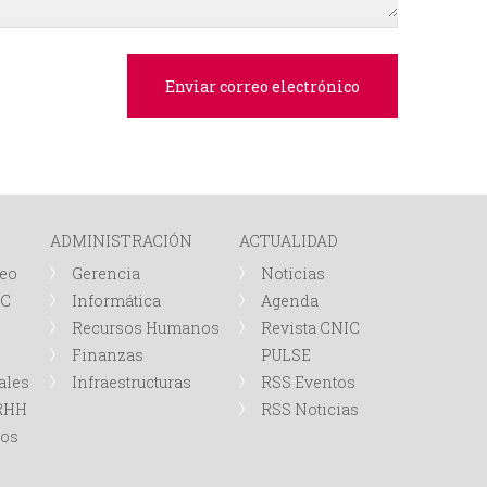
e
d
a
ADMINISTRACIÓN
ACTUALIDAD
leo
Gerencia
Noticias
IC
Informática
Agenda
Recursos Humanos
Revista CNIC
Finanzas
PULSE
ales
Infraestructuras
RSS Eventos
RRHH
RSS Noticias
tos