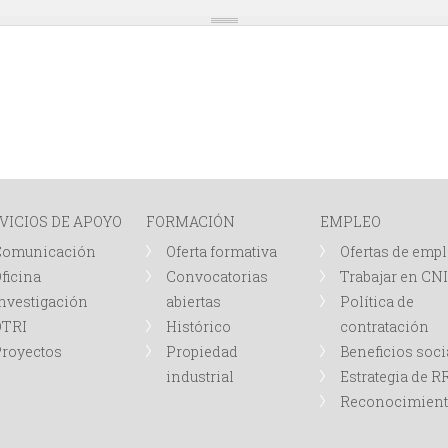
VICIOS DE APOYO
FORMACIÓN
EMPLEO
Comunicación
Oferta formativa
Ofertas de emp
ficina
Convocatorias
Trabajar en CN
nvestigación
abiertas
Política de
OTRI
Histórico
contratación
royectos
Propiedad
Beneficios soci
industrial
Estrategia de 
Reconocimien