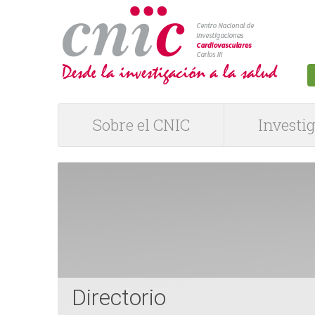
logotipo
Sobre el CNIC
Investi
M
e
n
ú
P
Directorio
R