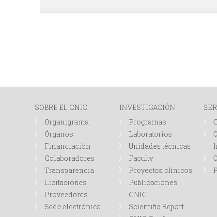
SOBRE EL CNIC
INVESTIGACIÓN
SER
Organigrama
Programas
Órganos
Laboratorios
O
Financiación
Unidades técnicas
I
Colaboradores
Faculty
Transparencia
Proyectos clínicos
P
Licitaciones
Publicaciones
Proveedores
CNIC
Sede electrónica
Scientific Report