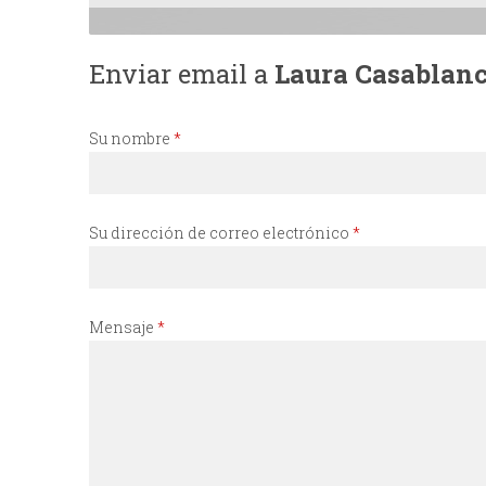
I
Enviar email a
Laura Casablanc
N
C
Su nombre
*
I
Su dirección de correo electrónico
*
P
A
Mensaje
*
L