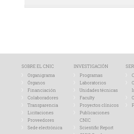
SOBRE EL CNIC
INVESTIGACIÓN
SER
Organigrama
Programas
Órganos
Laboratorios
O
Financiación
Unidades técnicas
I
Colaboradores
Faculty
Transparencia
Proyectos clínicos
P
Licitaciones
Publicaciones
Proveedores
CNIC
Sede electrónica
Scientific Report