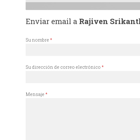
I
Enviar email a
Rajiven Srikant
N
C
Su nombre
*
I
Su dirección de correo electrónico
*
P
A
Mensaje
*
L