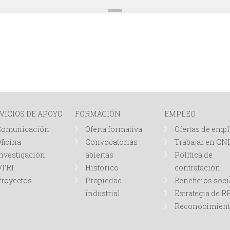
VICIOS DE APOYO
FORMACIÓN
EMPLEO
Comunicación
Oferta formativa
Ofertas de emp
ficina
Convocatorias
Trabajar en CN
nvestigación
abiertas
Política de
OTRI
Histórico
contratación
royectos
Propiedad
Beneficios soci
industrial
Estrategia de 
Reconocimien