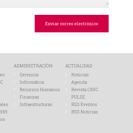
e
d
a
ADMINISTRACIÓN
ACTUALIDAD
leo
Gerencia
Noticias
IC
Informática
Agenda
Recursos Humanos
Revista CNIC
Finanzas
PULSE
ales
Infraestructuras
RSS Eventos
RRHH
RSS Noticias
tos