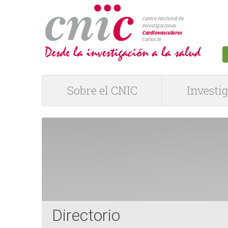
logotipo
Sobre el CNIC
Investi
M
e
n
ú
P
Directorio
R