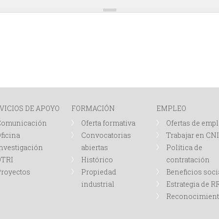
VICIOS DE APOYO
FORMACIÓN
EMPLEO
Comunicación
Oferta formativa
Ofertas de emp
ficina
Convocatorias
Trabajar en CN
nvestigación
abiertas
Política de
OTRI
Histórico
contratación
royectos
Propiedad
Beneficios soci
industrial
Estrategia de 
Reconocimien