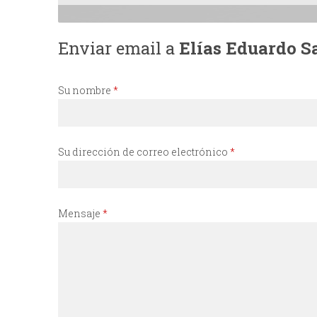
I
Enviar email a
Elías Eduardo Sa
N
C
Su nombre
*
I
Su dirección de correo electrónico
*
P
A
Mensaje
*
L