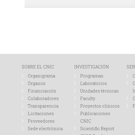
SOBRE EL CNIC
INVESTIGACIÓN
SER
Organigrama
Programas
Órganos
Laboratorios
O
Financiación
Unidades técnicas
I
Colaboradores
Faculty
Transparencia
Proyectos clínicos
P
Licitaciones
Publicaciones
Proveedores
CNIC
Sede electrónica
Scientific Report