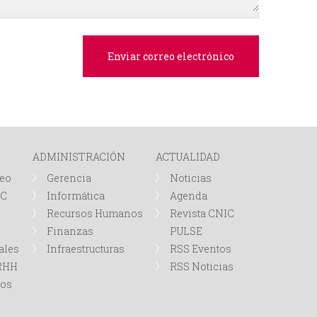
e
d
a
ADMINISTRACIÓN
ACTUALIDAD
leo
Gerencia
Noticias
IC
Informática
Agenda
Recursos Humanos
Revista CNIC
Finanzas
PULSE
ales
Infraestructuras
RSS Eventos
RRHH
RSS Noticias
tos