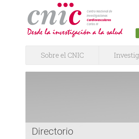
logotipo
Sobre el CNIC
Investi
M
e
n
ú
P
Directorio
R