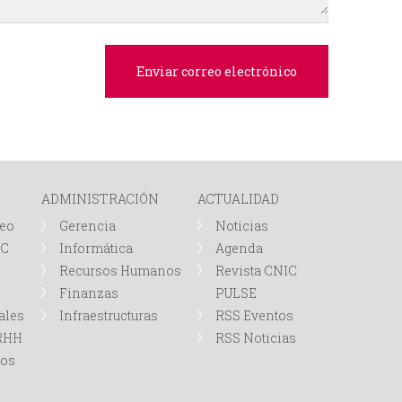
e
d
a
ADMINISTRACIÓN
ACTUALIDAD
leo
Gerencia
Noticias
IC
Informática
Agenda
Recursos Humanos
Revista CNIC
Finanzas
PULSE
ales
Infraestructuras
RSS Eventos
RRHH
RSS Noticias
tos