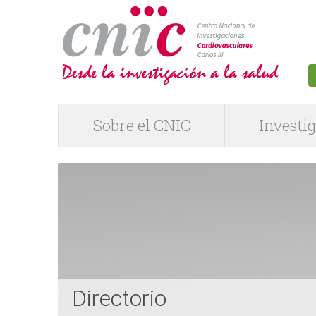
logotipo
Sobre el CNIC
Investi
M
e
n
ú
P
Directorio
R