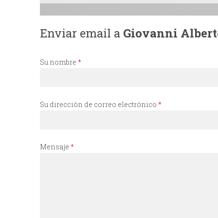
I
Enviar email a
Giovanni Albert
N
C
Su nombre
*
I
Su dirección de correo electrónico
*
P
A
Mensaje
*
L