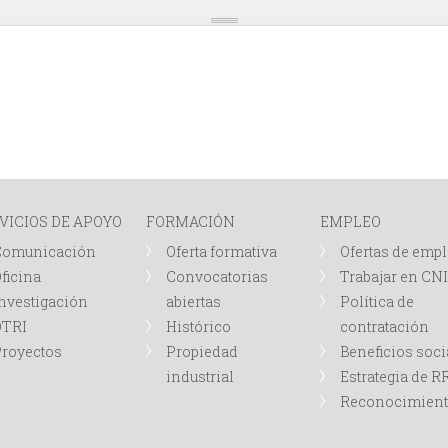
VICIOS DE APOYO
FORMACIÓN
EMPLEO
Comunicación
Oferta formativa
Ofertas de emp
ficina
Convocatorias
Trabajar en CN
nvestigación
abiertas
Política de
OTRI
Histórico
contratación
royectos
Propiedad
Beneficios soci
industrial
Estrategia de 
Reconocimien