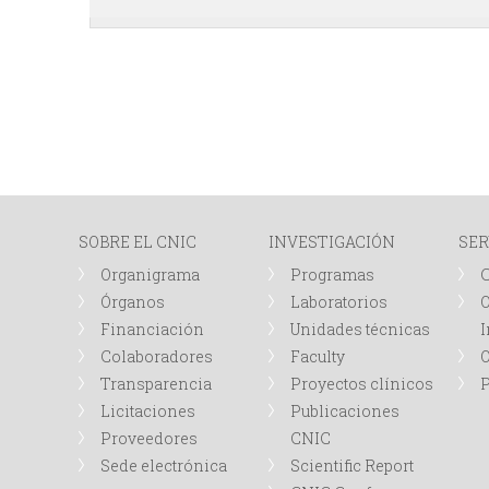
SOBRE EL CNIC
INVESTIGACIÓN
SER
Organigrama
Programas
Órganos
Laboratorios
O
Financiación
Unidades técnicas
I
Colaboradores
Faculty
Transparencia
Proyectos clínicos
P
Licitaciones
Publicaciones
Proveedores
CNIC
Sede electrónica
Scientific Report