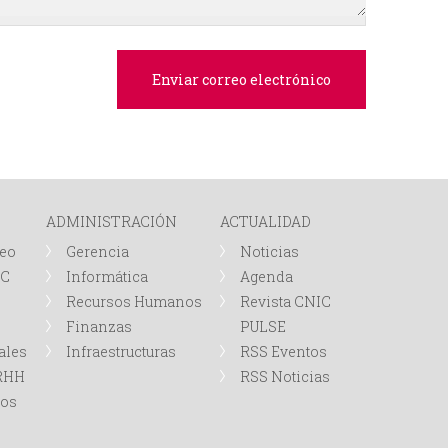
e
d
a
ADMINISTRACIÓN
ACTUALIDAD
leo
Gerencia
Noticias
IC
Informática
Agenda
Recursos Humanos
Revista CNIC
Finanzas
PULSE
ales
Infraestructuras
RSS Eventos
RRHH
RSS Noticias
tos