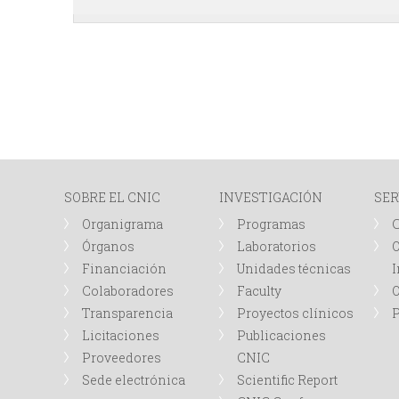
SOBRE EL CNIC
INVESTIGACIÓN
SER
Organigrama
Programas
Órganos
Laboratorios
O
Financiación
Unidades técnicas
I
Colaboradores
Faculty
Transparencia
Proyectos clínicos
P
Licitaciones
Publicaciones
Proveedores
CNIC
Sede electrónica
Scientific Report