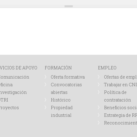
VICIOS DE APOYO
FORMACIÓN
EMPLEO
Comunicación
Oferta formativa
Ofertas de emp
ficina
Convocatorias
Trabajar en CN
nvestigación
abiertas
Política de
OTRI
Histórico
contratación
royectos
Propiedad
Beneficios soci
industrial
Estrategia de 
Reconocimien