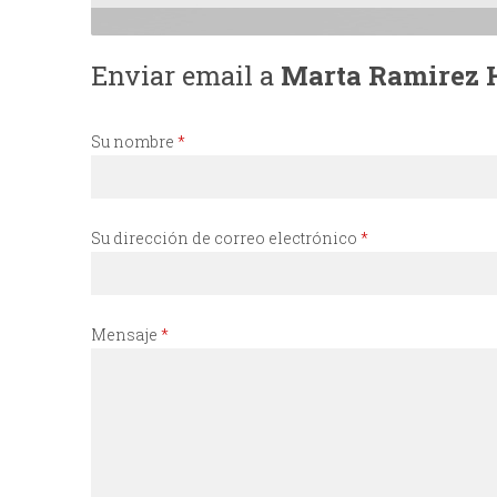
I
Enviar email a
Marta Ramirez 
N
C
Su nombre
*
I
Su dirección de correo electrónico
*
P
A
Mensaje
*
L