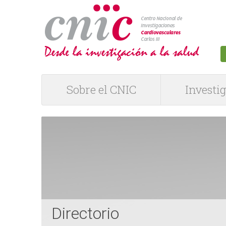
logotipo
Sobre el CNIC
Investi
M
e
n
ú
P
Directorio
R