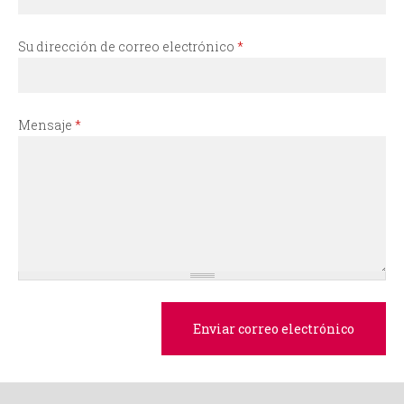
i
o
Su dirección de correo electrónico
*
d
Mensaje
*
e
b
ú
s
q
u
e