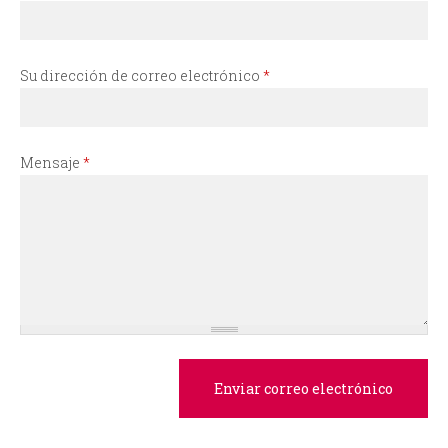
i
o
Su dirección de correo electrónico
*
d
e
Mensaje
*
b
ú
s
q
u
e