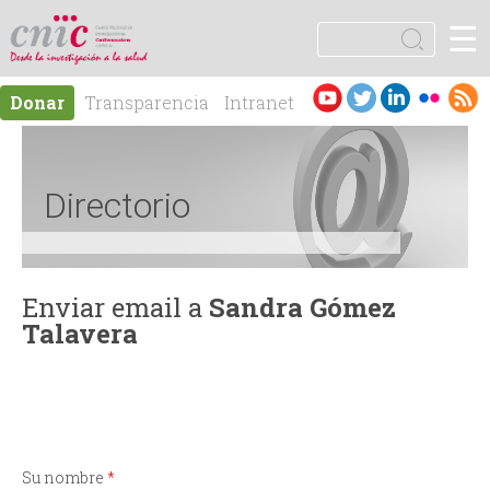
Jump to navigation
☰
logotipo
B
u
F
s
Es
En
Donar
Transparencia
Intranet
c
o
pa
gli
Contacto
a
ño
sh
r
r
l
Directorio
m
u
Enviar email a
Sandra Gómez
Talavera
l
a
r
Su nombre
*