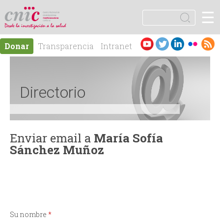
Jump to navigation
☰
logotipo
B
u
F
s
Es
En
Donar
Transparencia
Intranet
c
o
pa
gli
Contacto
a
ño
sh
r
r
l
Directorio
m
u
Enviar email a
María Sofía
Sánchez Muñoz
l
a
r
Su nombre
*