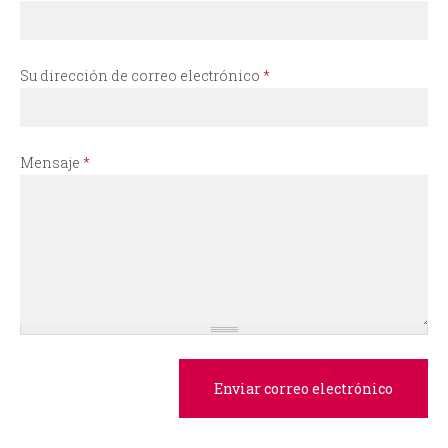
i
o
Su dirección de correo electrónico
*
d
e
Mensaje
*
b
ú
s
q
u
e