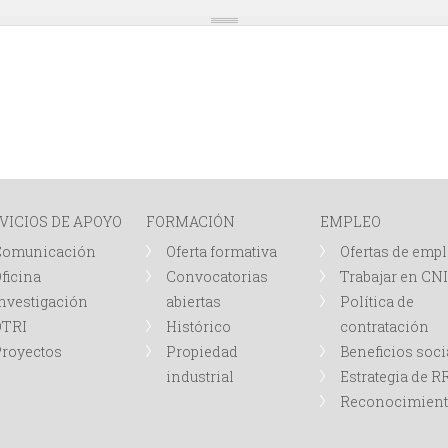
VICIOS DE APOYO
FORMACIÓN
EMPLEO
Comunicación
Oferta formativa
Ofertas de emp
ficina
Convocatorias
Trabajar en CN
nvestigación
abiertas
Política de
OTRI
Histórico
contratación
royectos
Propiedad
Beneficios soci
industrial
Estrategia de 
Reconocimien