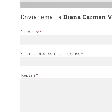
I
Enviar email a
Diana Carmen V
N
C
Su nombre
*
I
Su dirección de correo electrónico
*
P
A
Mensaje
*
L