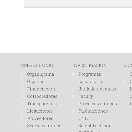
SOBRE EL CNIC
INVESTIGACIÓN
SER
Organigrama
Programas
Órganos
Laboratorios
O
Financiación
Unidades técnicas
I
Colaboradores
Faculty
Transparencia
Proyectos clínicos
P
Licitaciones
Publicaciones
Proveedores
CNIC
Sede electrónica
Scientific Report