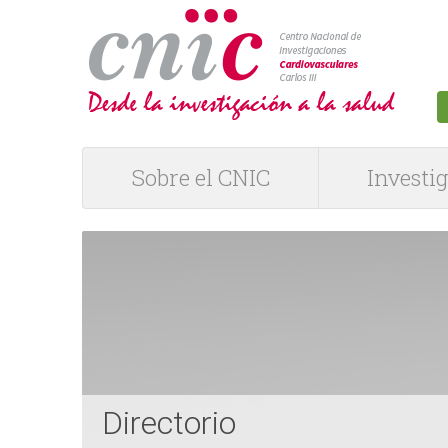
logotipo
Sobre el CNIC
Investi
M
e
n
ú
P
Directorio
R