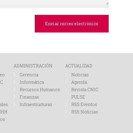
e
d
a
ADMINISTRACIÓN
ACTUALIDAD
leo
Gerencia
Noticias
IC
Informática
Agenda
Recursos Humanos
Revista CNIC
Finanzas
PULSE
ales
Infraestructuras
RSS Eventos
RRHH
RSS Noticias
tos