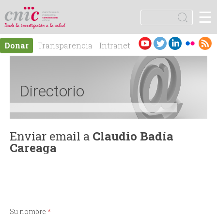
Jump to navigation
☰
logotipo
B
u
F
s
Es
En
Donar
Transparencia
Intranet
c
o
pa
gli
Contacto
a
ño
sh
r
r
l
Directorio
m
u
Enviar email a
Claudio Badía
Careaga
l
a
r
Su nombre
*