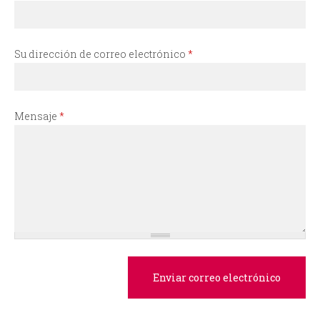
i
o
Su dirección de correo electrónico
*
d
e
Mensaje
*
b
ú
s
q
u
e