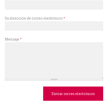
i
o
Su dirección de correo electrónico
*
d
e
Mensaje
*
b
ú
s
q
u
e