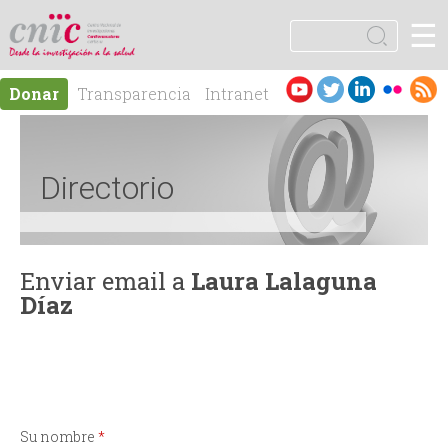
Jump to navigation
☰
logotipo
B
u
F
s
Es
En
Donar
Transparencia
Intranet
c
o
pa
gli
Contacto
a
ño
sh
r
r
l
Directorio
m
u
Enviar email a
Laura Lalaguna
Díaz
l
a
r
Su nombre
*