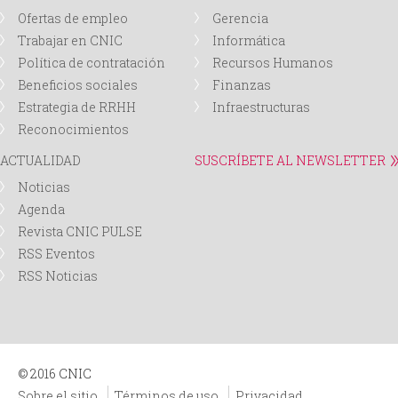
Ofertas de empleo
Gerencia
d
Trabajar en CNIC
Informática
Política de contratación
Recursos Humanos
a
Beneficios sociales
Finanzas
Estrategia de RRHH
Infraestructuras
Reconocimientos
ACTUALIDAD
SUSCRÍBETE AL NEWSLETTER
Noticias
Agenda
Revista CNIC PULSE
RSS Eventos
RSS Noticias
© 2016 CNIC
Sobre el sitio
Términos de uso
Privacidad