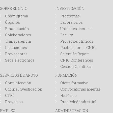
i
SOBRE EL CNIC
INVESTIGACIÓN
o
Organigrama
Programas
Órganos
Laboratorios
d
Financiación
Unidades técnicas
Colaboradores
Faculty
e
Transparencia
Proyectos clínicos
Licitaciones
Publicaciones CNIC
b
Proveedores
Scientific Report
ú
Sede electrónica
CNIC Conferences
Gestión Científica
s
SERVICIOS DE APOYO
FORMACIÓN
Comunicación
Oferta formativa
q
Oficina Investigación
Convocatorias abiertas
OTRI
Histórico
u
Proyectos
Propiedad industrial
e
EMPLEO
ADMINISTRACIÓN