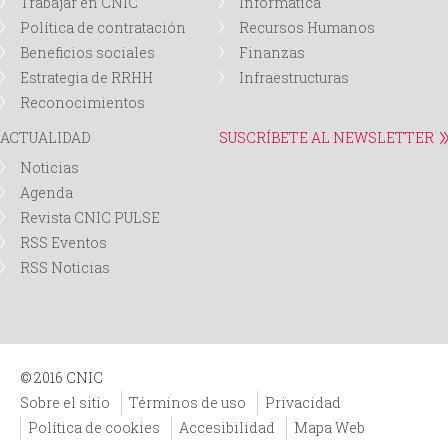
Trabajar en CNIC
Informática
Política de contratación
Recursos Humanos
d
Beneficios sociales
Finanzas
Estrategia de RRHH
Infraestructuras
a
Reconocimientos
ACTUALIDAD
SUSCRÍBETE AL NEWSLETTER
Noticias
Agenda
Revista CNIC PULSE
RSS Eventos
RSS Noticias
© 2016 CNIC
Sobre el sitio
Términos de uso
Privacidad
Política de cookies
Accesibilidad
Mapa Web