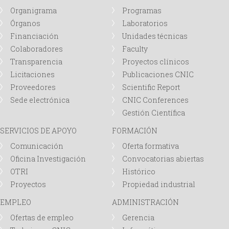
i
Organigrama
Programas
Órganos
Laboratorios
o
Financiación
Unidades técnicas
d
Colaboradores
Faculty
Transparencia
Proyectos clínicos
e
Licitaciones
Publicaciones CNIC
Proveedores
Scientific Report
b
Sede electrónica
CNIC Conferences
Gestión Científica
ú
SERVICIOS DE APOYO
FORMACIÓN
Comunicación
Oferta formativa
s
Oficina Investigación
Convocatorias abiertas
q
OTRI
Histórico
Proyectos
Propiedad industrial
u
EMPLEO
ADMINISTRACIÓN
Ofertas de empleo
Gerencia
e