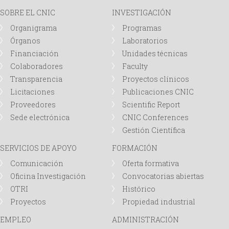
i
SOBRE EL CNIC
INVESTIGACIÓN
o
Organigrama
Programas
Órganos
Laboratorios
d
Financiación
Unidades técnicas
Colaboradores
Faculty
e
Transparencia
Proyectos clínicos
Licitaciones
Publicaciones CNIC
b
Proveedores
Scientific Report
Sede electrónica
CNIC Conferences
ú
Gestión Científica
s
SERVICIOS DE APOYO
FORMACIÓN
Comunicación
Oferta formativa
q
Oficina Investigación
Convocatorias abiertas
OTRI
Histórico
u
Proyectos
Propiedad industrial
EMPLEO
ADMINISTRACIÓN
e