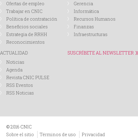
Ofertas de empleo
Gerencia
d
Trabajar en CNIC
Informática
Política de contratación
Recursos Humanos
a
Beneficios sociales
Finanzas
Estrategia de RRHH
Infraestructuras
Reconocimientos
ACTUALIDAD
SUSCRÍBETE AL NEWSLETTER
Noticias
Agenda
Revista CNIC PULSE
RSS Eventos
RSS Noticias
© 2016 CNIC
Sobre el sitio
Términos de uso
Privacidad