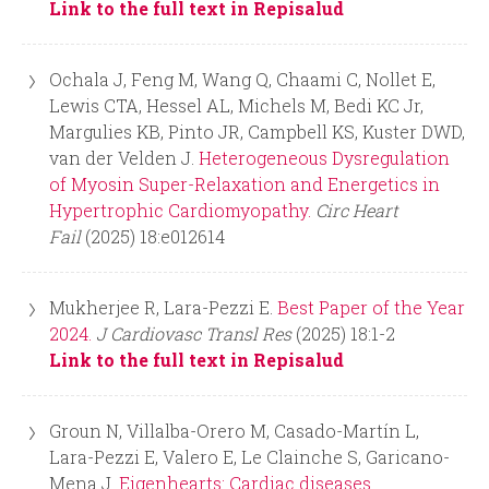
Link to the full text in Repisalud
Ochala J, Feng M, Wang Q, Chaami C, Nollet E,
Lewis CTA, Hessel AL, Michels M, Bedi KC Jr,
Margulies KB, Pinto JR, Campbell KS, Kuster DWD,
van der Velden J.
Heterogeneous Dysregulation
of Myosin Super-Relaxation and Energetics in
Hypertrophic Cardiomyopathy.
Circ Heart
Fail
(2025) 18:e012614
Mukherjee R, Lara-Pezzi E.
Best Paper of the Year
2024.
J Cardiovasc Transl Res
(2025) 18:1-2
Link to the full text in Repisalud
Groun N, Villalba-Orero M, Casado-Martín L,
Lara-Pezzi E, Valero E, Le Clainche S, Garicano-
Mena J.
Eigenhearts: Cardiac diseases