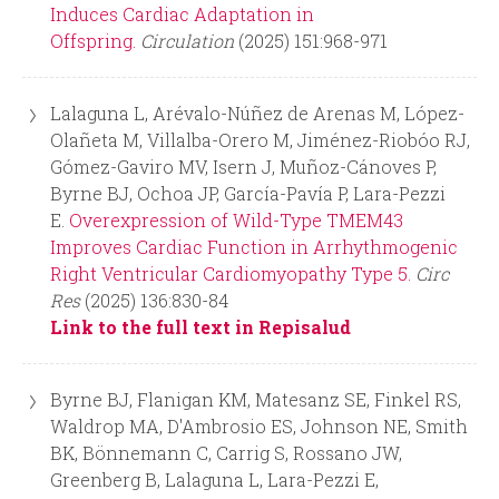
i
i
Induces Cardiac Adaptation in
Offspring.
Circulation
(2025) 151:968-971
n
o
c
d
Lalaguna L, Arévalo-Núñez de Arenas M, López-
Olañeta M, Villalba-Orero M, Jiménez-Riobóo RJ,
i
e
Gómez-Gaviro MV, Isern J, Muñoz-Cánoves P,
Byrne BJ, Ochoa JP, García-Pavía P, Lara-Pezzi
p
b
E.
Overexpression of Wild-Type TMEM43
Improves Cardiac Function in Arrhythmogenic
a
ú
Right Ventricular Cardiomyopathy Type 5.
Circ
Res
(2025) 136:830-84
l
s
Link to the full text in Repisalud
q
Byrne BJ, Flanigan KM, Matesanz SE, Finkel RS,
Waldrop MA, D'Ambrosio ES, Johnson NE, Smith
u
BK, Bönnemann C, Carrig S, Rossano JW,
Greenberg B, Lalaguna L, Lara-Pezzi E,
e