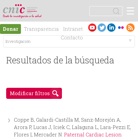
Jump to navigation
☰
logotipo
B
u
F
s
Es
En
Donar
Transparencia
Intranet
c
o
pa
gli
Contacto
a
ño
sh
r
M
r
l
Resultados de la búsqueda
e
m
n
u
ú
Modificar filtros
l
p
a
Coppe B, Galardi-Castilla M, Sanz-Morejón A,
r
r
Arora P, Lucas J, Iciek C, Lalaguna L, Lara-Pezzi E,
Flores I, Mercader N.
Paternal Cardiac Lesion