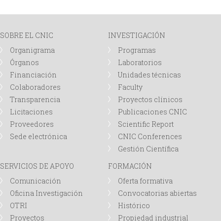
á
g
SOBRE EL CNIC
INVESTIGACIÓN
Organigrama
Programas
i
Órganos
Laboratorios
Financiación
Unidades técnicas
n
Colaboradores
Faculty
Transparencia
Proyectos clínicos
a
Licitaciones
Publicaciones CNIC
Proveedores
Scientific Report
s
Sede electrónica
CNIC Conferences
Gestión Científica
SERVICIOS DE APOYO
FORMACIÓN
Comunicación
Oferta formativa
Oficina Investigación
Convocatorias abiertas
OTRI
Histórico
Proyectos
Propiedad industrial