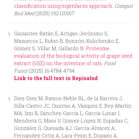
classification using eigenfaces approach.
Comput
Biol Med
(2025) 192:110167
Guisantes-Batán E, Artigas-Jerónimo S,
Mazuecos L, Rubio B, Bonzón-Kulichenko E,
Gómez S, Villar M, Gallardo N.
Proteome
evaluation of the biological activity of grape seed
extract (GSE) on the intestine of rats.
Food
Funct
(2025) 16:4784-4794
Link to the full text in Repisalud
Díez-Díez M, Ramos-Neble BL, de la Barrera J,
Silla-Castro JC, Quintas A, Vázquez E, Rey-Martín
MA, Izzi B, Sánchez-García L, García-Lunar I,
Mendieta G, Mass V, Gómez-López N, Espadas C,
González G, Quesada AJ, García-Álvarez A,
Fernández-Ortiz A, Lara-Pezzi E, Dopazo A,