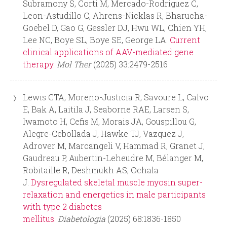
Subramony S, Corti M, Mercado-Rodriguez C,
Leon-Astudillo C, Ahrens-Nicklas R, Bharucha-
d
Goebel D, Gao G, Gessler DJ, Hwu WL, Chien YH,
Lee NC, Boye SL, Boye SE, George LA.
a
Current
clinical applications of AAV-mediated gene
therapy.
Mol Ther
(2025) 33:2479-2516
Lewis CTA, Moreno-Justicia R, Savoure L, Calvo
E, Bak A, Laitila J, Seaborne RAE, Larsen S,
Iwamoto H, Cefis M, Morais JA, Gouspillou G,
Alegre-Cebollada J, Hawke TJ, Vazquez J,
Adrover M, Marcangeli V, Hammad R, Granet J,
Gaudreau P, Aubertin-Leheudre M, Bélanger M,
Robitaille R, Deshmukh AS, Ochala
J.
Dysregulated skeletal muscle myosin super-
relaxation and energetics in male participants
with type 2 diabetes
mellitus.
Diabetologia
(2025) 68:1836-1850