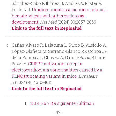
Sánchez-Cabo F, Ibáñez B, Andrés V, Fuster V,
Fuster JJ.
Unidirectional association of clonal
hematopoiesis with atherosclerosis
development.
Nat Med
(2024) 30:2857-2866
Link to the full text in Repisalud
Cañas-Alvaro R, Lalaguna L, Rubio B, Ausiello A,
López-Olañeta M, Serrano-Blanco RF, Ochoa JP,
de la Pompa JL, Chavez A, García-Pavía P, Lara-
Pezzi E.
CRISPR activation to repair
electrocardiogram abnormalities caused by a
FLNC truncating variant in mice.
Eur Heart
J
(2024) 46:4610-4613
Link to the full text in Repisalud
1
2
3
4
5
6
7
8
9
siguiente ›
última »
P
- 97 -