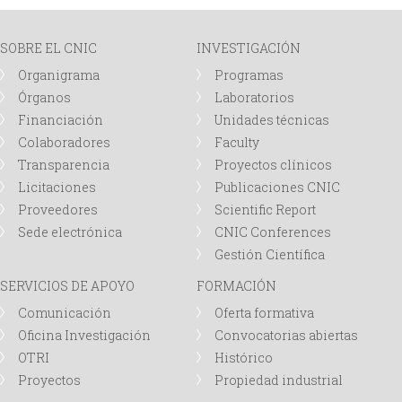
i
i
n
o
SOBRE EL CNIC
INVESTIGACIÓN
Organigrama
Programas
c
d
Órganos
Laboratorios
Financiación
Unidades técnicas
i
e
Colaboradores
Faculty
Transparencia
Proyectos clínicos
p
b
Licitaciones
Publicaciones CNIC
Proveedores
Scientific Report
a
ú
Sede electrónica
CNIC Conferences
Gestión Científica
l
s
SERVICIOS DE APOYO
FORMACIÓN
q
Comunicación
Oferta formativa
Oficina Investigación
Convocatorias abiertas
u
OTRI
Histórico
Proyectos
Propiedad industrial
e