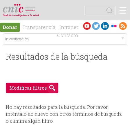
Jump to navigation
☰
logotipo
B
u
F
s
Es
En
Donar
Transparencia
Intranet
c
o
pa
gli
Contacto
a
ño
sh
r
M
r
l
Resultados de la búsqueda
e
m
n
u
ú
Modificar filtros
l
p
a
No hay resultados para la búsqueda. Por favor,
inténtalo de nuevo con otros términos de búsqueda
r
r
o elimina algún filtro.