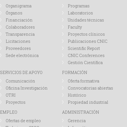
i
Organigrama
Programas
Órganos
Laboratorios
o
Financiación
Unidades técnicas
d
Colaboradores
Faculty
Transparencia
Proyectos clínicos
e
Licitaciones
Publicaciones CNIC
Proveedores
Scientific Report
b
Sede electrónica
CNIC Conferences
Gestión Científica
ú
SERVICIOS DE APOYO
FORMACIÓN
Comunicación
Oferta formativa
s
Oficina Investigación
Convocatorias abiertas
q
OTRI
Histórico
Proyectos
Propiedad industrial
u
EMPLEO
ADMINISTRACIÓN
Ofertas de empleo
Gerencia
e