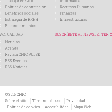
Trabajar en CNIC
Informática
Política de contratación
Recursos Humanos
d
Beneficios sociales
Finanzas
Estrategia de RRHH
Infraestructuras
a
Reconocimientos
ACTUALIDAD
SUSCRÍBETE AL NEWSLETTER
Noticias
Agenda
Revista CNIC PULSE
RSS Eventos
RSS Noticias
© 2016 CNIC
Sobre el sitio
Términos de uso
Privacidad
Política de cookies
Accesibilidad
Mapa Web