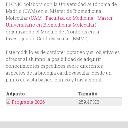
i
i
El CNIC colabora con la Universidad Autónoma de
Madrid (UAM) en el Máster de Biomedicina
n
o
Molecular (
UAM - Facultad de Medicina - Máster
Universitario en Biomedicina Molecular
)
c
d
organizando el Módulo de Fronteras en la
Investigación Cardiovascular (BMM7).
i
e
Este módulo es de carácter optativo y su objetivo es
p
b
ofrecer al alumno la posibilidad de adquirir
conocimientos específicos sobre diferentes
a
ú
aspectos de la biología cardiovascular, desde un
punto de vista básico, clínico y traslacional.
l
s
Adjunto
Tamaño
q
Programa 2026
259.47 KB
u
e