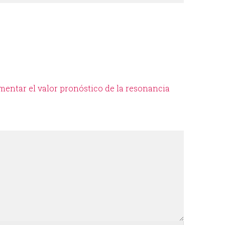
i
o
d
e
umentar el valor pronóstico de la resonancia
b
ú
s
q
u