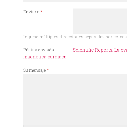
I
Enviar a
*
N
C
Ingrese múltiples direcciones separadas por comas 
I
Scientific Reports: La e
Página enviada
magnética cardíaca
P
Su mensaje
*
A
L