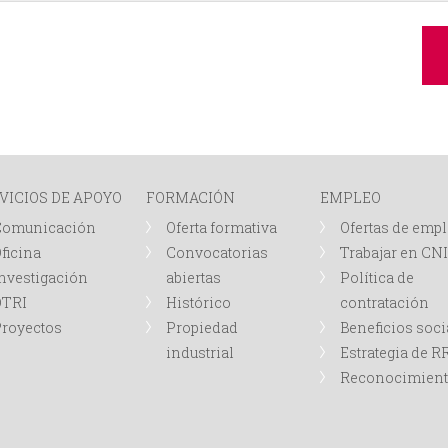
VICIOS DE APOYO
FORMACIÓN
EMPLEO
Comunicación
Oferta formativa
Ofertas de emp
ficina
Convocatorias
Trabajar en CN
nvestigación
abiertas
Política de
OTRI
Histórico
contratación
royectos
Propiedad
Beneficios soci
industrial
Estrategia de 
Reconocimien