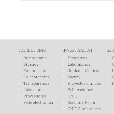
SOBRE EL CNIC
INVESTIGACIÓN
SER
Organigrama
Programas
Órganos
Laboratorios
O
Financiación
Unidades técnicas
I
Colaboradores
Faculty
Transparencia
Proyectos clínicos
P
Licitaciones
Publicaciones
Proveedores
CNIC
Sede electrónica
Scientific Report
CNIC Conferences