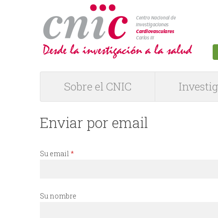
logotipo
Sobre el CNIC
Investi
M
e
Enviar por email
n
Su email
*
ú
P
Su nombre
R