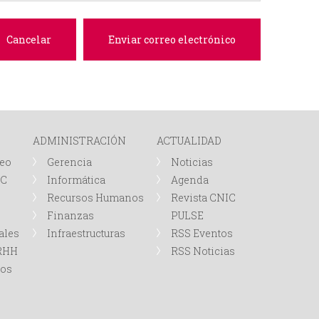
e
d
a
ADMINISTRACIÓN
ACTUALIDAD
leo
Gerencia
Noticias
IC
Informática
Agenda
Recursos Humanos
Revista CNIC
Finanzas
PULSE
ales
Infraestructuras
RSS Eventos
RRHH
RSS Noticias
tos