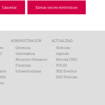
e
d
a
ADMINISTRACIÓN
ACTUALIDAD
leo
Gerencia
Noticias
IC
Informática
Agenda
Recursos Humanos
Revista CNIC
Finanzas
PULSE
ales
Infraestructuras
RSS Eventos
RRHH
RSS Noticias
tos