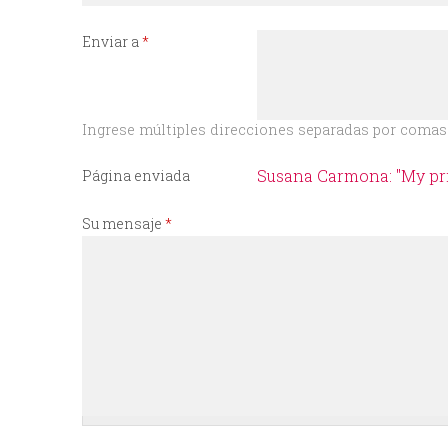
I
Enviar a
*
N
C
Ingrese múltiples direcciones separadas por comas 
I
Susana Carmona: "My pri
Página enviada
P
Su mensaje
*
A
L