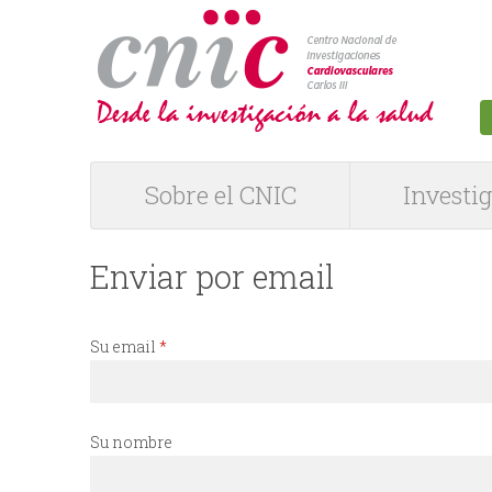
logotipo
Sobre el CNIC
Investi
M
e
Enviar por email
n
Su email
*
ú
P
Su nombre
R