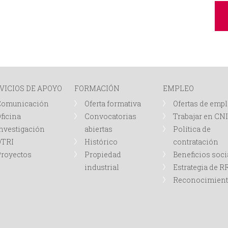
VICIOS DE APOYO
FORMACIÓN
EMPLEO
Comunicación
Oferta formativa
Ofertas de emp
ficina
Convocatorias
Trabajar en CN
nvestigación
abiertas
Política de
OTRI
Histórico
contratación
royectos
Propiedad
Beneficios soci
industrial
Estrategia de 
Reconocimien