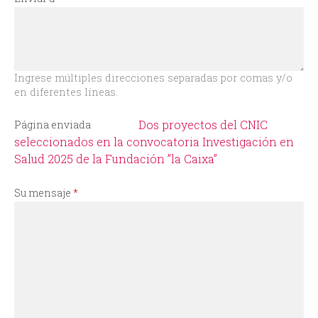
i
o
d
Ingrese múltiples direcciones separadas por comas y/o
en diferentes líneas.
e
Dos proyectos del CNIC
Página enviada
b
seleccionados en la convocatoria Investigación en
Salud 2025 de la Fundación ”la Caixa”
ú
Su mensaje
*
s
q
u
e