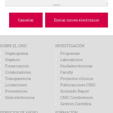
d
a
SOBRE EL CNIC
INVESTIGACIÓN
Organigrama
Programas
Órganos
Laboratorios
Financiación
Unidades técnicas
Colaboradores
Faculty
Transparencia
Proyectos clínicos
Licitaciones
Publicaciones CNIC
Proveedores
Scientific Report
Sede electrónica
CNIC Conferences
Gestión Científica
SERVICIOS DE APOYO
FORMACIÓN