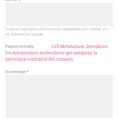
i
o
d
Ingrese múltiples direcciones separadas por comas y/o
en diferentes líneas.
e
Cell Metabolism: Descubren
Página enviada
b
los mecanismos moleculares que aseguran la
estructura contráctil del corazón
ú
Su mensaje
*
s
q
u
e