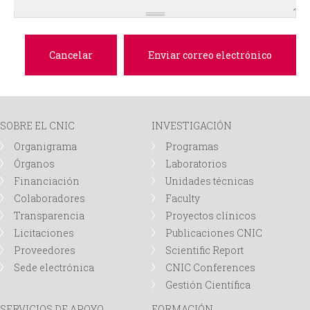
d
a
SOBRE EL CNIC
INVESTIGACIÓN
Organigrama
Programas
Órganos
Laboratorios
Financiación
Unidades técnicas
Colaboradores
Faculty
Transparencia
Proyectos clínicos
Licitaciones
Publicaciones CNIC
Proveedores
Scientific Report
Sede electrónica
CNIC Conferences
Gestión Científica
SERVICIOS DE APOYO
FORMACIÓN