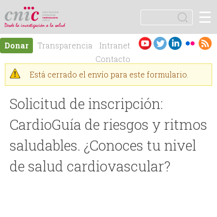
Jump to navigation
☰
logotipo
B
u
F
s
Es
En
Donar
Transparencia
Intranet
c
o
pa
gli
Contacto
a
ño
sh
r
Está cerrado el envío para este formulario.
r
l
M
Solicitud de inscripción:
m
e
CardioGuía de riesgos y ritmos
u
n
saludables. ¿Conoces tu nivel
l
s
de salud cardiovascular?
a
a
r
j