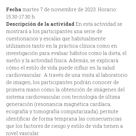
i
e
Fecha
martes 7 de noviembre de 2023. Horario:
o
15:30-17:30 h.
d
Descripción de la actividad
En esta actividad se
d
mostrará a los participantes una serie de
e
cuestionarios y escalas que habitualmente
e
utilizamos tanto en la práctica clínica como en
a
investigación para evaluar hábitos como la dieta, el
b
sueño y la actividad física. Además, se explicará
d
cómo el estilo de vida puede influir en la salud
ú
cardiovascular. A través de una visita al laboratorio
v
de imagen, los participantes podrán conocer de
s
primera mano cómo la obtención de imágenes del
e
sistema cardiovascular con tecnología de última
q
generación (resonancia magnética cardíaca,
r
ecografía y tomografía computarizada), permite
u
identificar de forma temprana las consecuencias
t
que los factores de riesgo y estilo de vida tienen a
e
nivel vascular.