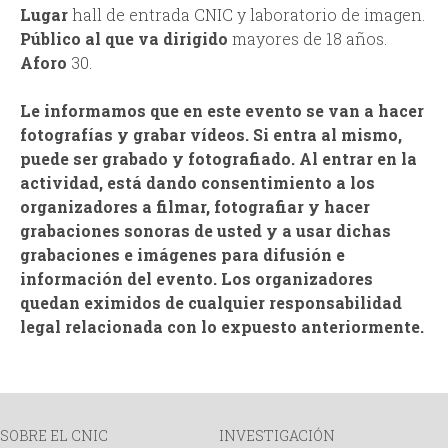
e
Lugar
hall de entrada CNIC y laboratorio de imagen.
d
Público al que va dirigido
mayores de 18 años.
n
Aforo
30.
a
c
Le informamos que en este evento se van a hacer
fotografías y grabar vídeos. Si entra al mismo,
i
puede ser grabado y fotografiado. Al entrar en la
actividad, está dando consentimiento a los
a
organizadores a filmar, fotografiar y hacer
grabaciones sonoras de usted y a usar dichas
grabaciones e imágenes para difusión e
información del evento. Los organizadores
quedan eximidos de cualquier responsabilidad
legal relacionada con lo expuesto anteriormente.
SOBRE EL CNIC
INVESTIGACIÓN