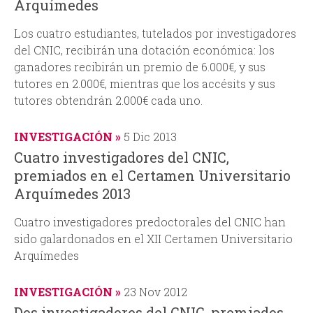
Arquímedes
d
Los cuatro estudiantes, tutelados por investigadores
del CNIC, recibirán una dotación económica: los
a
ganadores recibirán un premio de 6.000€, y sus
tutores en 2.000€, mientras que los accésits y sus
tutores obtendrán 2.000€ cada uno.
INVESTIGACIÓN
5 Dic 2013
Cuatro investigadores del CNIC,
premiados en el Certamen Universitario
Arquímedes 2013
Cuatro investigadores predoctorales del CNIC han
sido galardonados en el XII Certamen Universitario
Arquímedes
INVESTIGACIÓN
23 Nov 2012
Dos investigadores del CNIC, premiados