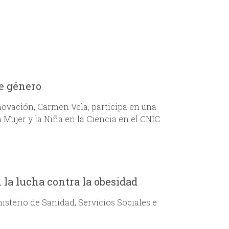
e
d
a
de género
nnovación, Carmen Vela, participa en una
 Mujer y la Niña en la Ciencia en el CNIC
 la lucha contra la obesidad
isterio de Sanidad, Servicios Sociales e