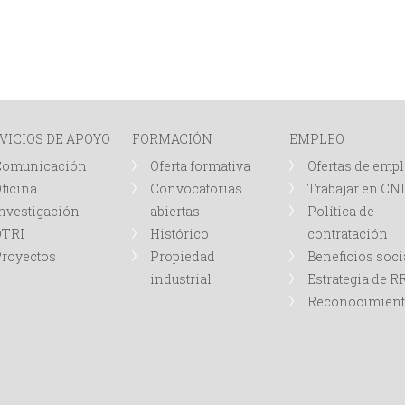
VICIOS DE APOYO
FORMACIÓN
EMPLEO
Comunicación
Oferta formativa
Ofertas de emp
ficina
Convocatorias
Trabajar en CN
nvestigación
abiertas
Política de
OTRI
Histórico
contratación
royectos
Propiedad
Beneficios soci
industrial
Estrategia de 
Reconocimien