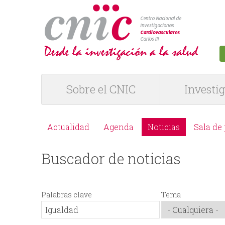
logotipo
Sobre el CNIC
Investi
M
e
Actualidad
Agenda
Noticias
Sala de
M
n
Buscador de noticias
e
ú
n
P
Palabras clave
Tema
ú
R