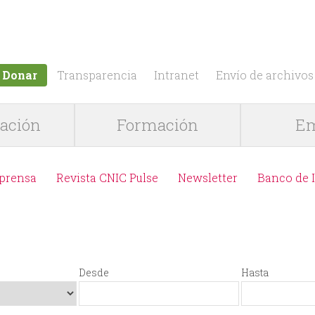
Jump to navigation
Donar
Transparencia
Intranet
Envío de archivos
gación
Formación
Em
 prensa
Revista CNIC Pulse
Newsletter
Banco de 
Desde
Hasta
D
F
H
F
e
e
a
e