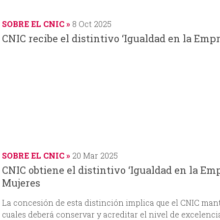
s
c
s
c
d
h
t
h
SOBRE EL CNIC
8 Oct 2025
e
a
a
a
CNIC recibe el distintivo ‘Igualdad en la Empr
SOBRE EL CNIC
20 Mar 2025
CNIC obtiene el distintivo ‘Igualdad en la Empr
Mujeres
La concesión de esta distinción implica que el CNIC mant
cuales deberá conservar y acreditar el nivel de excelenci