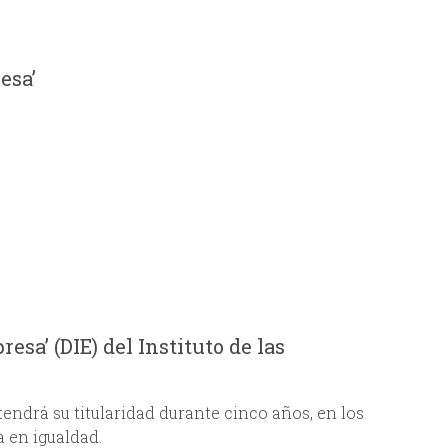
i
o
esa’
d
e
b
ú
s
esa’ (DIE) del Instituto de las
q
u
endrá su titularidad durante cinco años, en los
a en igualdad.