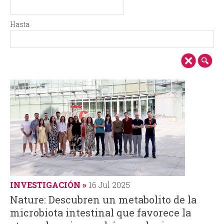
i
i
D
F
e
e
n
o
Hasta
s
c
H
F
d
h
c
d
a
e
e
a
s
c
i
e
t
h
a
a
p
b
a
ú
l
s
q
INVESTIGACIÓN
16 Jul 2025
u
Nature: Descubren un metabolito de la
microbiota intestinal que favorece la
e