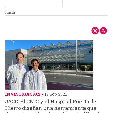
i
i
D
F
e
e
n
o
Hasta
s
c
H
F
d
h
c
d
a
e
e
a
s
c
i
e
t
h
a
a
p
b
a
ú
l
s
q
INVESTIGACIÓN
12 Sep 2022
u
JACC: El CNIC y el Hospital Puerta de
Hierro diseñan una herramienta que
e