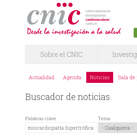
logotipo
Sobre el CNIC
Investi
M
e
Actualidad
Agenda
Noticias
Sala de
M
n
Buscador de noticias
e
ú
n
P
Palabras clave
Tema
ú
R