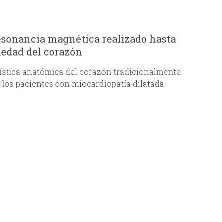
i
o
resonancia magnética realizado hasta
medad del corazón
d
erística anatómica del corazón tradicionalmente
e
 los pacientes con miocardiopatía dilatada
b
ú
s
q
u