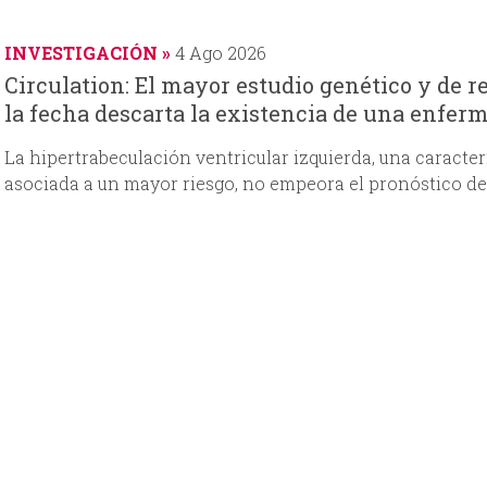
s
c
s
c
d
h
t
h
INVESTIGACIÓN
4 Ago 2026
e
a
a
a
Circulation: El mayor estudio genético y de 
la fecha descarta la existencia de una enfer
La hipertrabeculación ventricular izquierda, una caract
asociada a un mayor riesgo, no empeora el pronóstico de