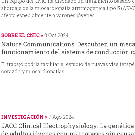
Un
equipo del CNIC ha diseñado un tratamiento basado en
abordaje de la miocardiopatía arritmogénica tipo 5 (ARVC
afecta especialmente a varones jóvenes.
SOBRE EL CNIC
8 Oct 2024
Nature Communications: Descubren un mecani
funcionamiento del sistema de conducción c
El trabajo podría facilitar el estudio de nuevas vías tera
corazón y miocardiopatías
INVESTIGACIÓN
7 Ago 2024
JACC Clinical Electrophysiology: La genética
de adultos jóvenes con marcapasos sin causa 