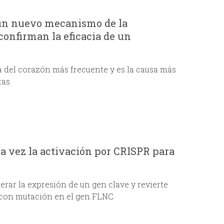
e
 un nuevo mecanismo de la
d
onfirman la eficacia de un
a
a del corazón más frecuente y es la causa más
tas
 vez la activación por CRISPR para
erar la expresión de un gen clave y revierte
n con mutación en el gen FLNC