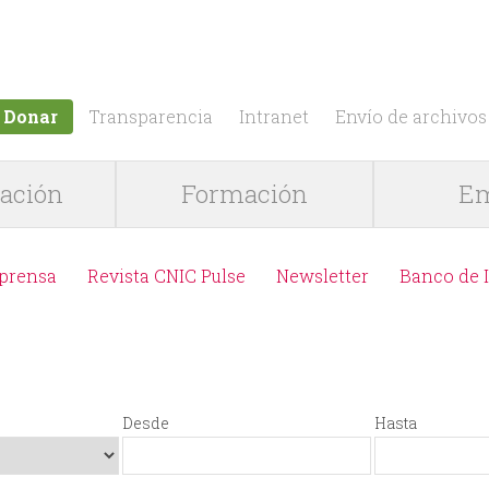
Jump to navigation
Donar
Transparencia
Intranet
Envío de archivos
gación
Formación
Em
 prensa
Revista CNIC Pulse
Newsletter
Banco de 
Desde
Hasta
D
F
H
F
e
e
a
e