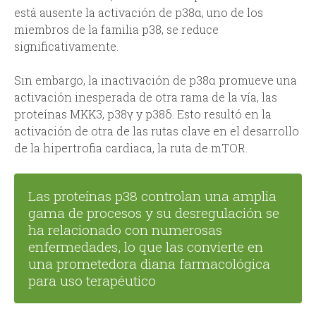
está ausente la activación de p38α, uno de los
miembros de la familia p38, se reduce
significativamente.
Sin embargo, la inactivación de p38α promueve una
activación inesperada de otra rama de la vía, las
proteínas MKK3, p38γ y p38δ. Esto resultó en la
activación de otra de las rutas clave en el desarrollo
de la hipertrofia cardiaca, la ruta de mTOR.
Las proteínas p38 controlan una amplia
gama de procesos y su desregulación se
ha relacionado con numerosas
enfermedades, lo que las convierte en
una prometedora diana farmacológica
para uso terapéutico