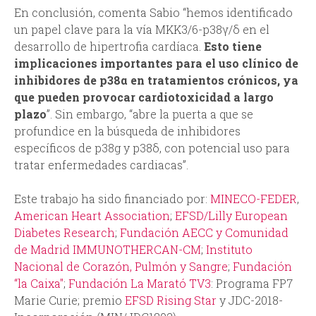
En conclusión, comenta Sabio “hemos identificado
un papel clave para la vía MKK3/6-p38γ/δ en el
desarrollo de hipertrofia cardíaca.
Esto tiene
implicaciones importantes para el uso clínico de
inhibidores de p38α en tratamientos crónicos, ya
que pueden provocar cardiotoxicidad a largo
plazo
”. Sin embargo, “abre la puerta a que se
profundice en la búsqueda de inhibidores
específicos de p38g y p38δ, con potencial uso para
tratar enfermedades cardiacas”.
Este trabajo ha sido financiado por:
MINECO-FEDER
,
American Heart Association
;
EFSD/Lilly European
Diabetes Research
;
Fundación AECC y Comunidad
de Madrid IMMUNOTHERCAN-CM
;
Instituto
Nacional de Corazón, Pulmón y Sangre
;
Fundación
“la Caixa"
;
Fundación La Marató TV3
: Programa FP7
Marie Curie; premio
EFSD Rising Star
y JDC-2018-