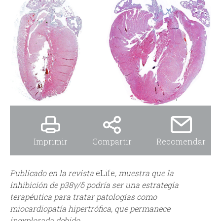
i
i
n
o
c
d
i
e
p
b
a
ú
l
Imprimir
Compartir
Recomendar
s
q
Publicado en la revista
eLife
, muestra que la
inhibición de p38γ/δ podría ser una estrategia
u
terapéutica para tratar patologías como
miocardiopatía hipertrófica, que permanece
e
inexplorada debido