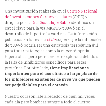
d
Una investigación realizada en el
Centro Nacional
de Investigaciones Cardiovasculares
(CNIC) y
a
dirigida por la
Dra. Guadalupe Sabio
identifica un
papel clave para la vía MKK3/6-p38γ/δ en el
desarrollo de hipertrofia cardiaca. La información
publicada en la revista
eLife
sugiere que la inhibición
de p38γ/δ podría ser una estrategia terapéutica útil
para tratar patologías como la miocardiopatía
hipertrófica, pero permanece inexplorada debido a
la falta de inhibidores específicos para estas
proteínas. Por otro lado,
tiene implicaciones
importantes para el uso clínico a largo plazo de
los inhibidores existentes de p38α ya que pueden
ser perjudiciales para el corazón
.
Nuestro corazón late alrededor de cien mil veces
cada día para bombear sangre a todo el cuerpo