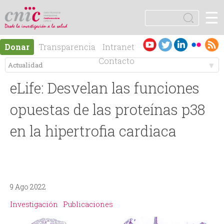
Jump to navigation
☰
logotipo
B
u
F
s
Es
En
Donar
Transparencia
Intranet
c
o
pa
gli
Contacto
a
ño
sh
r
M
r
l
eLife: Desvelan las funciones
e
m
opuestas de las proteínas p38
n
en la hipertrofia cardiaca
u
ú
l
p
a
9 Ago 2022
r
r
Investigación
Publicaciones