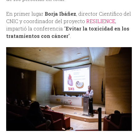
d
En primer lugar
Borja Ibáñez
, director Científico del
CNIC y coordinador del proyecto
RESILIENCE
,
a
impartió la conferencia “
Evitar la toxicidad en los
tratamientos con cáncer
”.