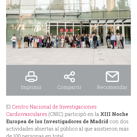
i
i
n
o
c
d
i
e
p
b
a
ú
Imprimir
Compartir
Recomendar
l
s
q
El
Centro Nacional de Investigaciones
Cardiovasculares
(CNIC) participó en la
XIII Noche
u
Europea de los Investigadores de Madrid
con dos
actividades abiertas al público al que asistieron más
e
de 100 personas en total.