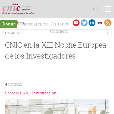
Jump to navigation
☰
logotipo
B
u
F
s
Es
English
Donar
Transparencia
Intranet
c
o
pa
Contacto
a
ño
r
M
r
l
CNIC en la XIII Noche Europea
e
m
de los Investigadores
n
u
ú
l
4 Oct 2022
p
a
Sobre el CNIC
Investigación
r
r