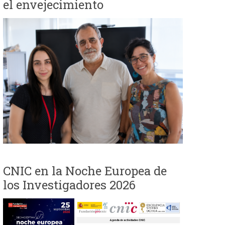
el envejecimiento
i
o
d
e
b
ú
s
CNIC en la Noche Europea de
q
los Investigadores 2026
u