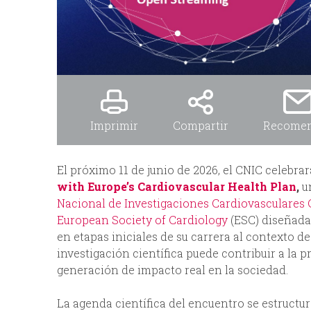
Imprimir
Compartir
Recome
El próximo 11 de junio de 2026, el CNIC celebrar
with Europe’s Cardiovascular Health Plan
,
un
Nacional de Investigaciones Cardiovasculares C
European Society of Cardiology
(ESC) diseñada 
en etapas iniciales de su carrera al contexto de
investigación científica puede contribuir a la 
generación de impacto real en la sociedad.
La agenda científica del encuentro se estructu