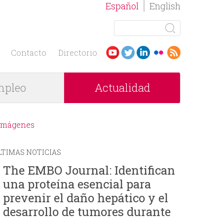
Español
English
B
u
F
s
Contacto
Directorio
c
o
a
pleo
Actualidad
r
r
m
Imágenes
u
LTIMAS NOTICIAS
l
The EMBO Journal: Identifican
una proteína esencial para
a
prevenir el daño hepático y el
r
desarrollo de tumores durante