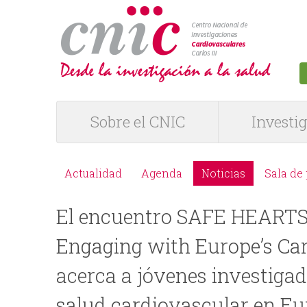
logotipo
Sobre el CNIC
Investi
M
e
Actualidad
Agenda
Noticias
Sala de
M
n
El encuentro SAFE HEARTS 
e
ú
Engaging with Europe’s Car
n
P
acerca a jóvenes investigad
ú
R
salud cardiovascular en E