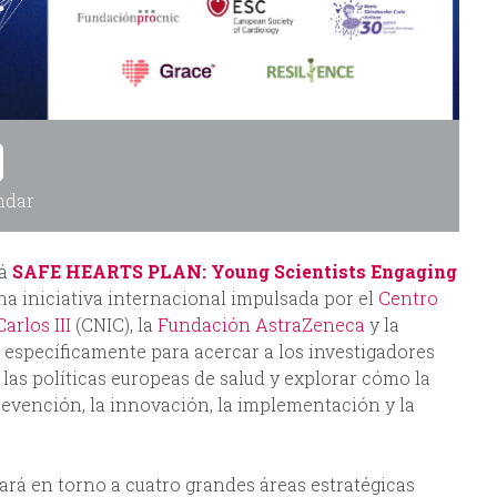
ndar
á
SAFE HEARTS PLAN: Young Scientists Engaging
a iniciativa internacional impulsada por el
Centro
arlos III
(CNIC), la
Fundación AstraZeneca
y la
específicamente para acercar a los investigadores
 las políticas europeas de salud y explorar cómo la
prevención, la innovación, la implementación y la
rará en torno a cuatro grandes áreas estratégicas