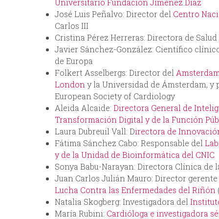
Universitario Fundación Jiménez Díaz
José Luis Peñalvo: Director del
Centro Naci
Carlos III
Cristina Pérez Herreras: Directora de Salu
Javier Sánchez-González: Científico clíni
de Europa
Folkert Asselbergs: Director del
Amsterdam
London
y la Universidad de Ámsterdam, y pr
European Society of Cardiology
Aleida Alcaide:
Directora General de Intelig
Transformación Digital y de la Función Púb
Laura Dubreuil Vall: D
irectora de Innovaci
Fátima Sánchez Cabo: Responsable del
Lab
y de la Unidad de Bioinformática del CNIC
Sonya Babu-Narayan: Directora Clínica de 
Juan Carlos Julián Mauro: Director gerente
Lucha Contra las Enfermedades del Riñón
Natalia Skogberg: Investigadora del
Institu
María Rubini:
Cardióloga e investigadora s