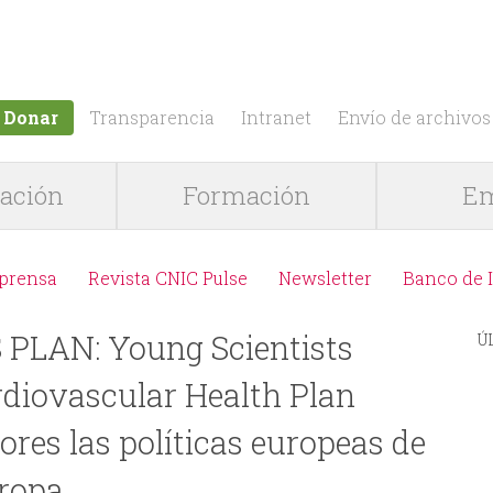
Jump to navigation
Donar
Transparencia
Intranet
Envío de archivos
gación
Formación
Em
 prensa
Revista CNIC Pulse
Newsletter
Banco de 
PLAN: Young Scientists
Ú
diovascular Health Plan
ores las políticas europeas de
uropa