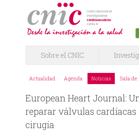
logotipo
Sobre el CNIC
Investi
M
e
Actualidad
Agenda
Noticias
Sala de
M
n
European Heart Journal: Un
e
ú
reparar válvulas cardíacas
n
P
cirugía
ú
R