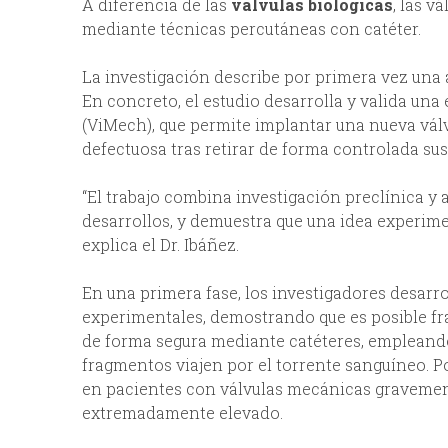
A diferencia de las
válvulas biológicas
, las v
mediante técnicas percutáneas con catéter.
La investigación describe por primera vez una
En concreto, el estudio desarrolla y valida un
(ViMech), que permite implantar una nueva vál
defectuosa tras retirar de forma controlada sus
“El trabajo combina investigación preclínica y a
desarrollos, y demuestra que una idea experime
explica el Dr. Ibáñez.
En una primera fase, los investigadores desarr
experimentales, demostrando que es posible fra
de forma segura mediante catéteres, empleando
fragmentos viajen por el torrente sanguíneo. P
en pacientes con válvulas mecánicas gravemen
extremadamente elevado.