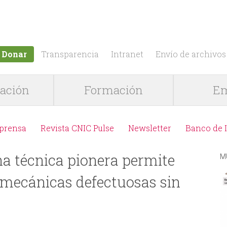
Jump to navigation
Donar
Transparencia
Intranet
Envío de archivos
gación
Formación
Em
 prensa
Revista CNIC Pulse
Newsletter
Banco de 
a técnica pionera permite
M
 mecánicas defectuosas sin