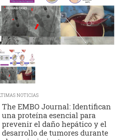
i
o
d
e
b
ú
LTIMAS NOTICIAS
s
The EMBO Journal: Identifican
q
una proteína esencial para
prevenir el daño hepático y el
u
desarrollo de tumores durante