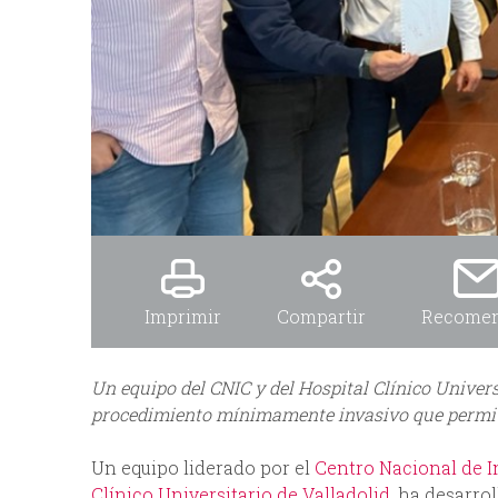
Imprimir
Compartir
Recome
Un equipo del CNIC y del Hospital Clínico Univers
procedimiento mínimamente invasivo que permite
Un equipo liderado por el
Centro Nacional de I
Clínico Universitario de Valladolid
, ha desarro