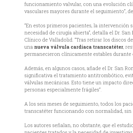
funcionamiento valvular, con una evolución clí
vasculares mayores durante el seguimiento”, de
“En estos primeros pacientes, la intervención se
necesidad de cirugía abierta”, detalla el Dr. Sa
Clínico de Valladolid. “Tras retirar los discos
una
nueva válvula cardíaca transcatéter
, re
permanecieron clínicamente estables durante e
Además, en algunos casos, añade el Dr. San R
significativa el tratamiento antitrombótico, ev
válvulas mecánicas. Esto tiene un impacto direc
personas especialmente frágiles”.
A los seis meses de seguimiento, todos los pac
transcatéter funcionando con normalidad, sin 
Los autores señalan, no obstante, que el estud
pacientes tratados y la necesidad de investiga