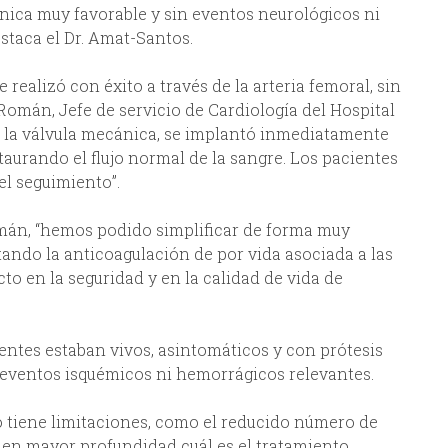
nica muy favorable y sin eventos neurológicos ni
staca el Dr. Amat-Santos.
 realizó con éxito a través de la arteria femoral, sin
n Román, Jefe de servicio de Cardiología del Hospital
 de la válvula mecánica, se implantó inmediatamente
staurando el flujo normal de la sangre. Los pacientes
l seguimiento”.
omán, “hemos podido simplificar de forma muy
itando la anticoagulación de por vida asociada a las
to en la seguridad y en la calidad de vida de
ientes estaban vivos, asintomáticos y con prótesis
eventos isquémicos ni hemorrágicos relevantes.
io tiene limitaciones, como el reducido número de
r en mayor profundidad cuál es el tratamiento