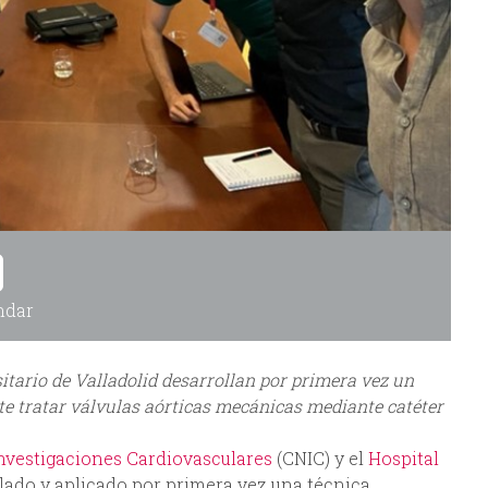
ndar
itario de Valladolid desarrollan por primera vez un
 tratar válvulas aórticas mecánicas mediante catéter
nvestigaciones Cardiovasculares
(CNIC) y el
Hospital
llado y aplicado por primera vez una técnica