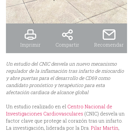
d
a
Imprimir
Compartir
Recomendar
Un estudio del CNIC desvela un nuevo mecanismo
regulador de la inflamación tras infarto de miocardio
y abre puertas para el desarrollo de CD69 como
candidato pronóstico y terapéutico para esta
afectación cardiaca de alcance global
Un estudio realizado en el
Centro Nacional de
Investigaciones Cardiovasculares
(CNIC) desvela un
factor clave que protege al corazón tras un infarto.
La investigación, liderada por la Dra.
Pilar Martín
,