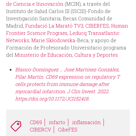
de Ciencia e Innovación
(MCIN), a través del
Instituto de Salud Carlos III (ISCIII)-Fondo de
Investigación Sanitaria; Becas Comunidad de
Madrid;
Fundació La Marató TV3
;
CIBERFES
,
Human
Frontier Science Program
;
Leducq Transatlantic
Networks
;
Marie Skłodowska
-Beca, y apoyo de
Formación de Profesorado Universitario programa
del
Ministerio de Educación, Cultura y Deportes
.
Blanco-Domínguez … José Martínez-González,
Pilar Martín.
CD69 expression on regulatory T
cells protects from immune damage after
myocardial infarction. J Clin Invest. 2022.
https://doi.org/10.1172/JCI152418.
CD69
infarto
inflamación
CIBERCV
CibeFES