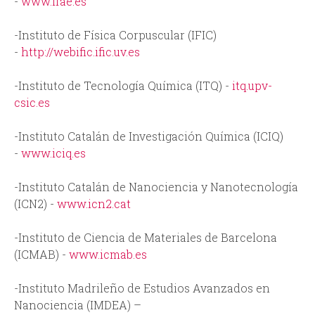
-
www.ifae.es
-Instituto de Física Corpuscular (IFIC)
-
http://webific.ific.uv.es
-Instituto de Tecnología Química (ITQ) -
itq.upv-
csic.es
-Instituto Catalán de Investigación Química (ICIQ)
-
www.iciq.es
-Instituto Catalán de Nanociencia y Nanotecnología
(ICN2) -
www.icn2.cat
-Instituto de Ciencia de Materiales de Barcelona
(ICMAB) -
www.icmab.es
-Instituto Madrileño de Estudios Avanzados en
Nanociencia (IMDEA) –