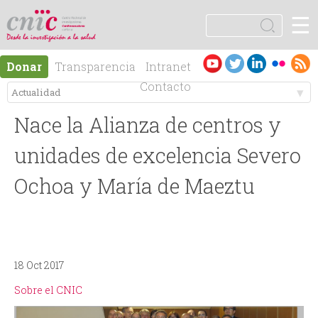
Jump to navigation
☰
logotipo
B
u
F
s
Es
En
Donar
Transparencia
Intranet
c
o
pa
gli
Contacto
a
ño
sh
r
M
r
l
Nace la Alianza de centros y
e
m
unidades de excelencia Severo
n
Ochoa y María de Maeztu
u
ú
l
p
a
18 Oct 2017
r
r
Sobre el CNIC