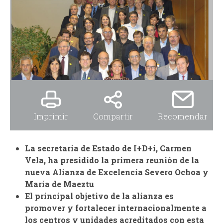
i
i
n
o
c
d
i
e
p
b
Imprimir
Compartir
Recomendar
a
ú
l
s
La secretaria de Estado de I+D+i, Carmen
Vela, ha presidido la primera reunión de la
q
nueva Alianza de Excelencia Severo Ochoa y
María de Maeztu
u
El principal objetivo de la alianza es
promover y fortalecer internacionalmente a
e
los centros y unidades acreditados con esta