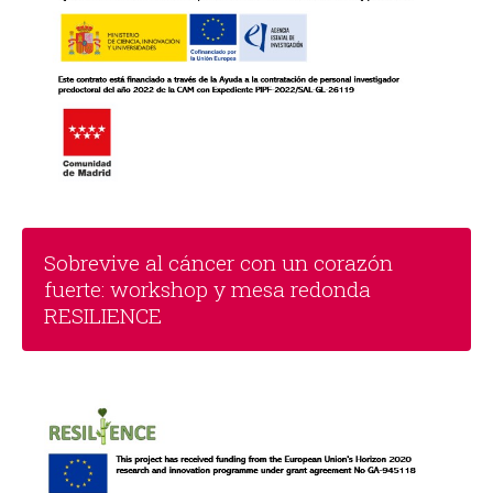
Sobrevive al cáncer con un corazón
fuerte: workshop y mesa redonda
RESILIENCE