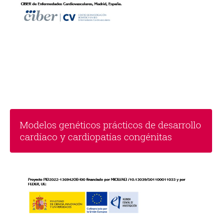
Modelos genéticos prácticos de desarrollo
cardíaco y cardiopatías congénitas