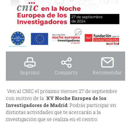
i
i
n
o
c
d
i
e
p
b
a
ú
Imprimir
Compartir
Recomendar
l
s
Ven al CNIC el próximo viernes 27 de septiembre
q
con motivo de la
XV Noche Europea de los
Investigadores de Madrid
. Podrás participar en
u
distintas actividades que te acercarán a la
investigación que se realiza en el centro.
e