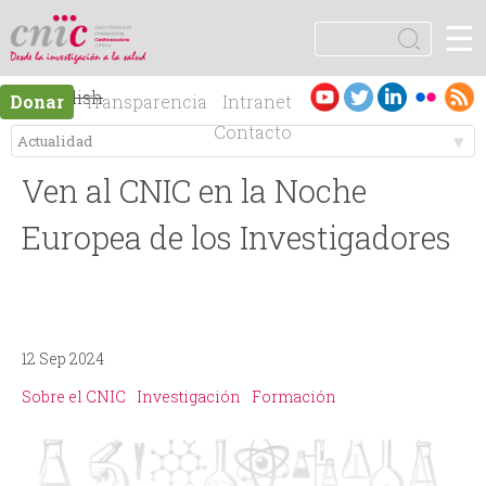
Jump to navigation
☰
logotipo
B
u
F
s
Es
English
Donar
Transparencia
Intranet
c
o
pa
Contacto
a
ño
r
M
r
l
Ven al CNIC en la Noche
e
m
Europea de los Investigadores
n
u
ú
l
12 Sep 2024
p
a
Sobre el CNIC
Investigación
Formación
r
r