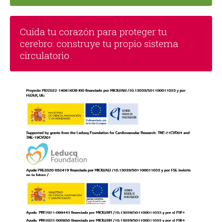
Cuida tu corazón para proteger tu
cerebro: construye tu propio sistema
circulatorio