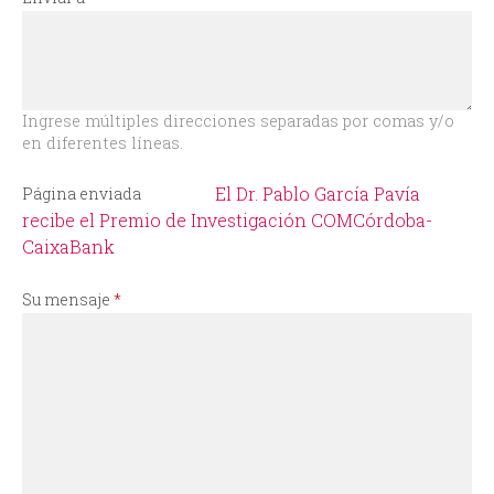
i
o
d
Ingrese múltiples direcciones separadas por comas y/o
en diferentes líneas.
e
El Dr. Pablo García Pavía
Página enviada
b
recibe el Premio de Investigación COMCórdoba-
CaixaBank
ú
Su mensaje
*
s
q
u
e