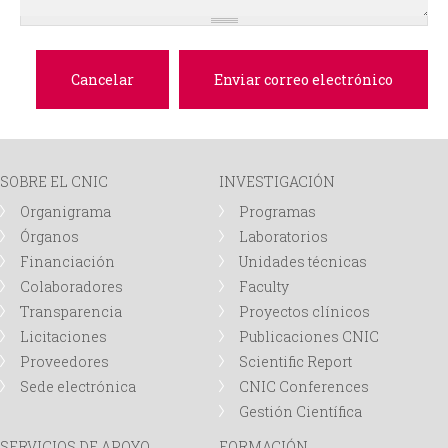
d
a
SOBRE EL CNIC
INVESTIGACIÓN
Organigrama
Programas
Órganos
Laboratorios
Financiación
Unidades técnicas
Colaboradores
Faculty
Transparencia
Proyectos clínicos
Licitaciones
Publicaciones CNIC
Proveedores
Scientific Report
Sede electrónica
CNIC Conferences
Gestión Científica
SERVICIOS DE APOYO
FORMACIÓN