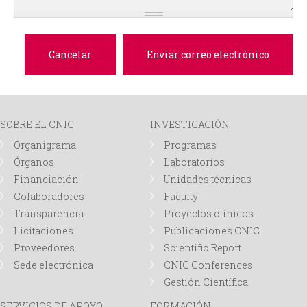
d
a
SOBRE EL CNIC
INVESTIGACIÓN
Organigrama
Programas
Órganos
Laboratorios
Financiación
Unidades técnicas
Colaboradores
Faculty
Transparencia
Proyectos clínicos
Licitaciones
Publicaciones CNIC
Proveedores
Scientific Report
Sede electrónica
CNIC Conferences
Gestión Científica
SERVICIOS DE APOYO
FORMACIÓN