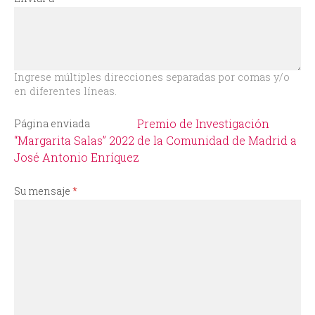
i
o
d
Ingrese múltiples direcciones separadas por comas y/o
en diferentes líneas.
e
Premio de Investigación
Página enviada
b
“Margarita Salas” 2022 de la Comunidad de Madrid a
José Antonio Enríquez
ú
Su mensaje
*
s
q
u
e