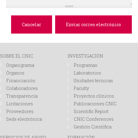
d
a
SOBRE EL CNIC
INVESTIGACIÓN
Organigrama
Programas
Órganos
Laboratorios
Financiación
Unidades técnicas
Colaboradores
Faculty
Transparencia
Proyectos clínicos
Licitaciones
Publicaciones CNIC
Proveedores
Scientific Report
Sede electrónica
CNIC Conferences
Gestión Científica
SERVICIOS DE APOYO
FORMACIÓN