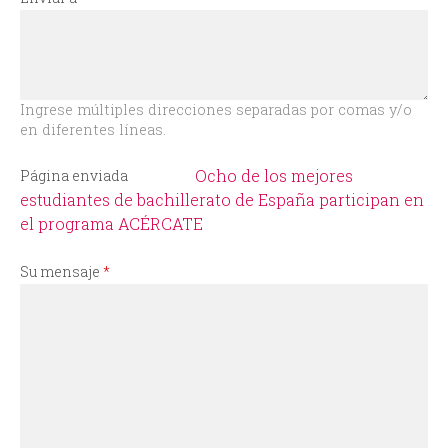
i
o
d
Ingrese múltiples direcciones separadas por comas y/o
en diferentes líneas.
e
Ocho de los mejores
Página enviada
b
estudiantes de bachillerato de España participan en
el programa ACÉRCATE
ú
Su mensaje
*
s
q
u
e